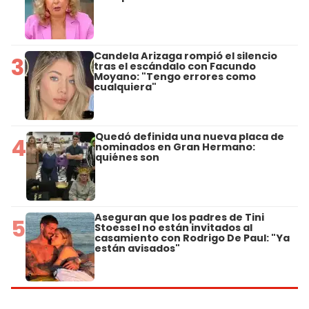
Candela Arizaga rompió el silencio
3
tras el escándalo con Facundo
Moyano: "Tengo errores como
cualquiera"
Quedó definida una nueva placa de
4
nominados en Gran Hermano:
quiénes son
Aseguran que los padres de Tini
5
Stoessel no están invitados al
casamiento con Rodrigo De Paul: "Ya
están avisados"