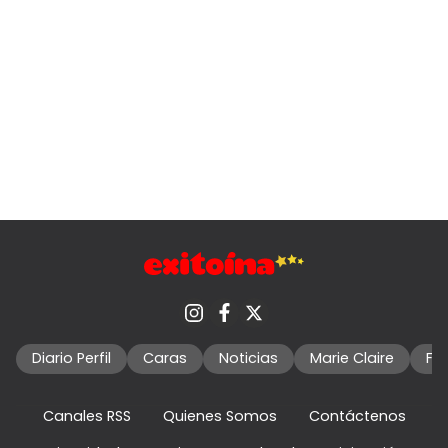
Diario Perfil
Caras
Noticias
Marie Claire
Fo
Canales RSS
Quienes Somos
Contáctenos