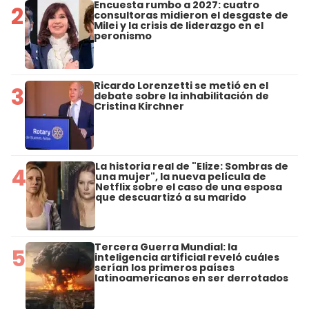
Encuesta rumbo a 2027: cuatro
2
consultoras midieron el desgaste de
Milei y la crisis de liderazgo en el
peronismo
Ricardo Lorenzetti se metió en el
3
debate sobre la inhabilitación de
Cristina Kirchner
La historia real de "Elize: Sombras de
4
una mujer", la nueva película de
Netflix sobre el caso de una esposa
que descuartizó a su marido
Tercera Guerra Mundial: la
5
inteligencia artificial reveló cuáles
serían los primeros países
latinoamericanos en ser derrotados