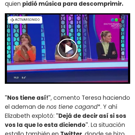
quien
pidió música para descomprimir.
"Nos tiene así!"
, comento Teresa haciendo
el ademan de
nos tiene cagand
*. Y ahí
Elizabeth explotó:
"Dejá de decir así si sos
vos la que lo esta diciendo"
. La situación
estallo también en
Twitter
, donde se hizo