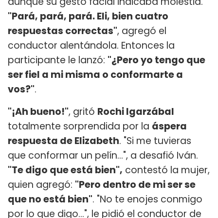
aunque su gesto facial indicaba molestia.
"Pará, pará, pará. Eli, bien cuatro
respuestas correctas"
, agregó el
conductor alentándola. Entonces la
participante le lanzó:
"¿Pero yo tengo que
ser fiel a mi misma o conformarte a
vos?"
.
"¡Ah bueno!"
, gritó
Rochi Igarzá
bal
totalmente sorprendida por la
áspera
respuesta de Elizabeth
. "Si me tuvieras
que conformar un pelín...", a desafió Iván.
"Te digo que está bien",
contestó la mujer,
quien agregó:
"Pero dentro de mi ser se
que no está bien"
. "No te enojes conmigo
por lo que digo...", le pidió el conductor de