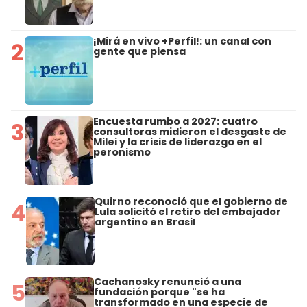
¡Mirá en vivo +Perfil!: un canal con
2
gente que piensa
Encuesta rumbo a 2027: cuatro
3
consultoras midieron el desgaste de
Milei y la crisis de liderazgo en el
peronismo
Quirno reconoció que el gobierno de
4
Lula solicitó el retiro del embajador
argentino en Brasil
Cachanosky renunció a una
5
fundación porque "se ha
transformado en una especie de