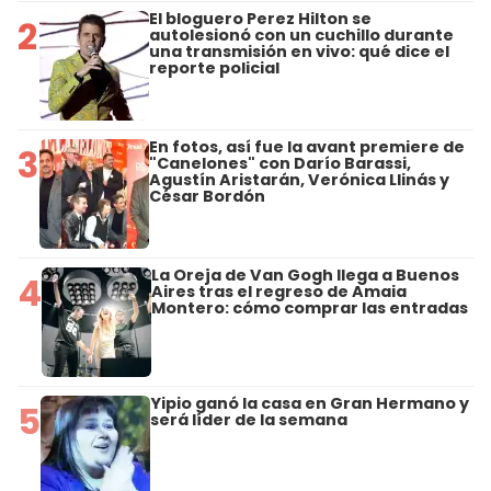
El bloguero Perez Hilton se
2
autolesionó con un cuchillo durante
una transmisión en vivo: qué dice el
reporte policial
En fotos, así fue la avant premiere de
3
"Canelones" con Darío Barassi,
Agustín Aristarán, Verónica Llinás y
César Bordón
La Oreja de Van Gogh llega a Buenos
4
Aires tras el regreso de Amaia
Montero: cómo comprar las entradas
Yipio ganó la casa en Gran Hermano y
5
será líder de la semana