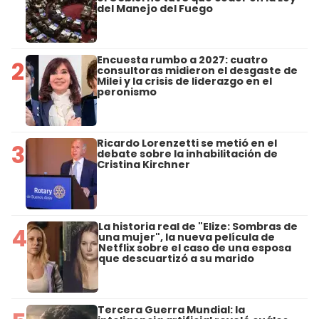
del Manejo del Fuego
Encuesta rumbo a 2027: cuatro
2
consultoras midieron el desgaste de
Milei y la crisis de liderazgo en el
peronismo
Ricardo Lorenzetti se metió en el
3
debate sobre la inhabilitación de
Cristina Kirchner
La historia real de "Elize: Sombras de
4
una mujer", la nueva película de
Netflix sobre el caso de una esposa
que descuartizó a su marido
Tercera Guerra Mundial: la