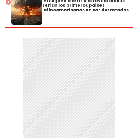
5
inteligencia artificial reveló cuáles
serían los primeros países
latinoamericanos en ser derrotados