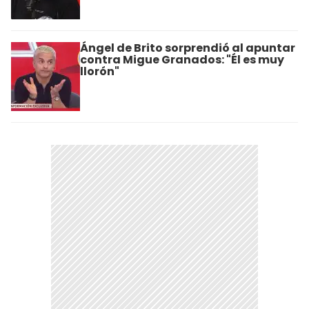
Ángel de Brito sorprendió al apuntar
contra Migue Granados: "Él es muy
llorón"