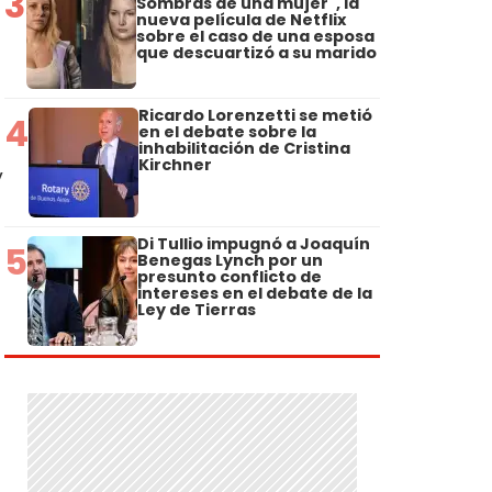
3
Sombras de una mujer", la
nueva película de Netflix
sobre el caso de una esposa
que descuartizó a su marido
Ricardo Lorenzetti se metió
4
en el debate sobre la
inhabilitación de Cristina
Kirchner
y
Di Tullio impugnó a Joaquín
5
Benegas Lynch por un
presunto conflicto de
intereses en el debate de la
Ley de Tierras