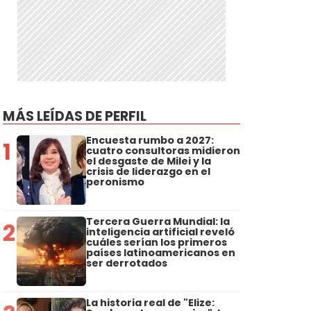
MÁS LEÍDAS DE PERFIL
Encuesta rumbo a 2027:
1
cuatro consultoras midieron
el desgaste de Milei y la
crisis de liderazgo en el
peronismo
Tercera Guerra Mundial: la
2
inteligencia artificial reveló
cuáles serían los primeros
países latinoamericanos en
ser derrotados
La historia real de "Elize: