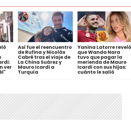
eló
Así fue el reencuentro
Yanina Latorre revel
de Rufina y Nicolás
que Wanda Nara
e
Cabré tras el viaje de
tuvo que pagar la
rdi:
La China Suárez y
merienda de Mauro
n ver
Mauro Icardi a
Icardi con sus hijas:
él"
Turquía
cuánto le salió