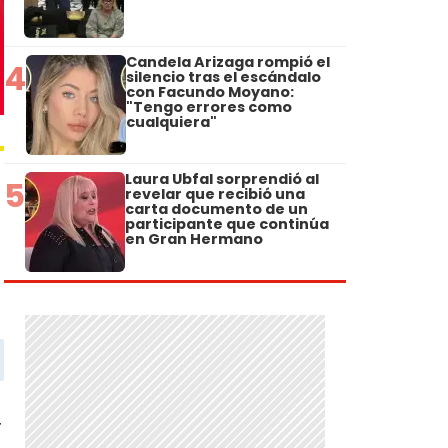
Candela Arizaga rompió el
4
silencio tras el escándalo
con Facundo Moyano:
"Tengo errores como
cualquiera"
Laura Ubfal sorprendió al
5
revelar que recibió una
carta documento de un
participante que continúa
en Gran Hermano
r