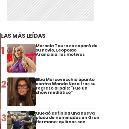
LAS MÁS LEÍDAS
Marcela Tauro se separó de
1
su novio, Leopoldo
Arancibia: los motivos
Elba Marcovecchio apuntó
2
contra Wanda Nara tras su
regreso al país: "Fue un
show mediático"
Quedó definida una nueva
3
placa de nominados en Gran
Hermano: quiénes son