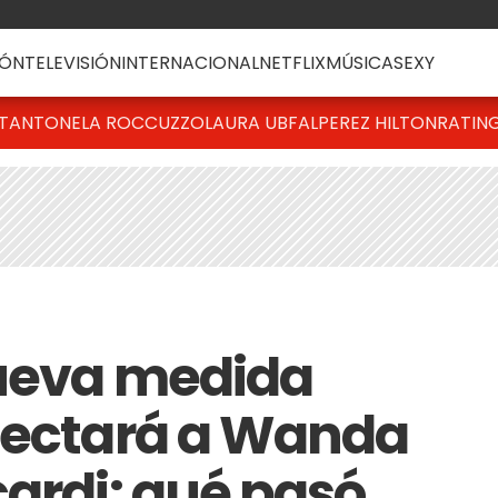
ÓN
TELEVISIÓN
INTERNACIONAL
NETFLIX
MÚSICA
SEXY
T
ANTONELA ROCCUZZO
LAURA UBFAL
PEREZ HILTON
RATIN
nueva medida
fectará a Wanda
cardi: qué pasó