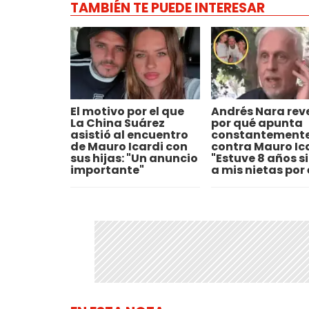
TAMBIÉN TE PUEDE INTERESAR
El motivo por el que
Andrés Nara rev
La China Suárez
por qué apunta
asistió al encuentro
constantement
de Mauro Icardi con
contra Mauro Ica
sus hijas: "Un anuncio
"Estuve 8 años si
importante"
a mis nietas por 