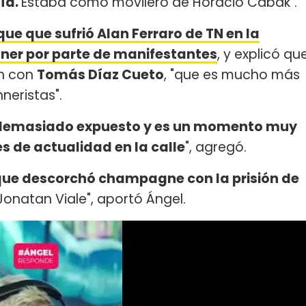
gía.
Estaba como movilero de Horacio Cabak".
ue que sufrió Alan Ferraro de TN en la
chner por parte de manifestantes
, y explicó qu
on con
Tomás Díaz Cueto
, "que es mucho más
hneristas".
á demasiado expuesto y es un momento muy
s de actualidad en la calle
", agregó.
 que descorchó champagne con la prisión de
Jonatan Viale", aportó Ángel.