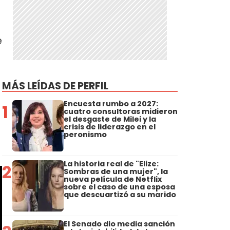
e
MÁS LEÍDAS DE PERFIL
Encuesta rumbo a 2027:
1
cuatro consultoras midieron
el desgaste de Milei y la
crisis de liderazgo en el
peronismo
La historia real de "Elize:
2
Sombras de una mujer", la
nueva película de Netflix
sobre el caso de una esposa
que descuartizó a su marido
El Senado dio media sanción