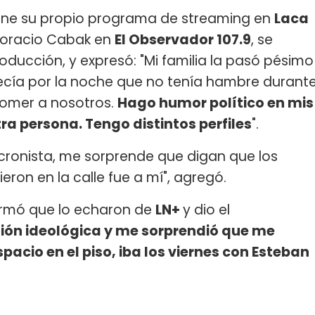
iene su propio programa de streaming en
Laca
 Horacio Cabak en
El Observador 107.9
, se
oducción, y expresó: "Mi familia la pasó pésimo
ecía por la noche que no tenía hambre durant
comer a nosotros.
Hago humor político en mis
tra persona. Tengo distintos perfiles
".
ronista, me sorprende que digan que los
eron en la calle fue a mí", agregó.
irmó que lo echaron de
LN+
y dio el
tión ideológica y me sorprendió que me
acio en el piso, iba los viernes con Esteban