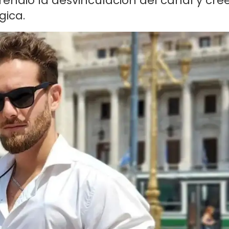
rendió la desvinculación del canal y cre
gica.