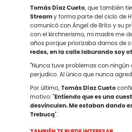
Tomás Díaz Cueto
, que también t
Stream
y forma parte del ciclo de
comunicó con Ángel de Brito y su pr
con el kirchnerismo, mi madre me d
años porque priorizaba darnos de 
redes, en la calle laburando soy o
"Nunca tuve problemas con ningún c
perjudico. Al único que nunca agredi
Por último,
Tomás Díaz Cueto
conf
motivo: "
Entiendo que es una cues
desvinculen. Me estaban dando esp
Trebucq
".
TAMBIÉN TE PUEDE INTERESAR