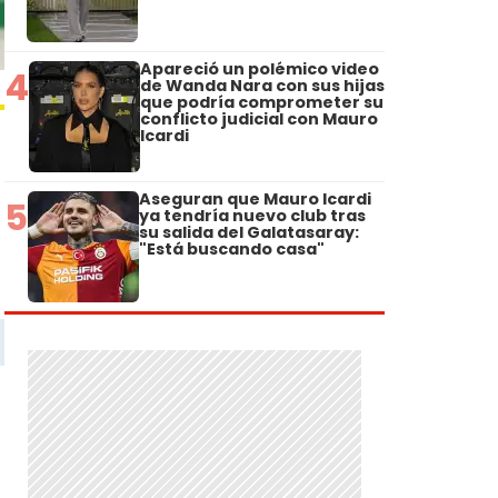
Apareció un polémico video
4
de Wanda Nara con sus hijas
que podría comprometer su
conflicto judicial con Mauro
Icardi
Aseguran que Mauro Icardi
5
ya tendría nuevo club tras
su salida del Galatasaray:
"Está buscando casa"