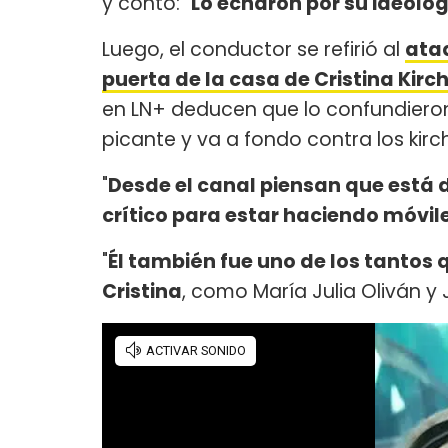
y contó: "
Lo echaron por su ideolo
Luego, el conductor se refirió al
ataq
puerta de la casa de Cristina Kir
en LN+ deducen que lo confundier
picante y va a fondo contra los kirc
"
Desde el canal piensan que est
crítico para estar haciendo móvile
"
Él también fue uno de los tantos
Cristina
, como María Julia Oliván y 