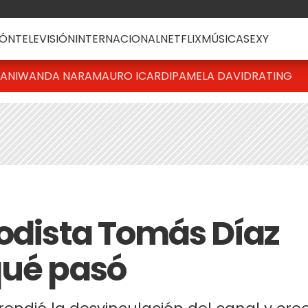
ÓN
TELEVISIÓN
INTERNACIONAL
NETFLIX
MÚSICA
SEXY
IANI
WANDA NARA
MAURO ICARDI
PAMELA DAVID
RATING
iodista Tomás Díaz
qué pasó