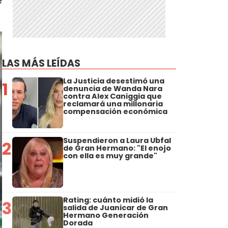
e
LAS MÁS LEÍDAS
La Justicia desestimó una
1
denuncia de Wanda Nara
contra Alex Caniggia que
reclamará una millonaria
compensación económica
Suspendieron a Laura Ubfal
2
de Gran Hermano: "El enojo
con ella es muy grande"
Rating: cuánto midió la
3
salida de Juanicar de Gran
Hermano Generación
Dorada