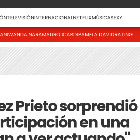
ÓN
TELEVISIÓN
INTERNACIONAL
NETFLIX
MÚSICA
SEXY
IANI
WANDA NARA
MAURO ICARDI
PAMELA DAVID
RATING
ez Prieto sorprendió
articipación en una
van a ver actuando"