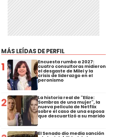
MÁS LEÍDAS DE PERFIL
Encuesta rumbo a 2027:
1
cuatro consultoras midieron
el desgaste de Milei y la
crisis de liderazgo en el
peronismo
La historia real de "Elize:
2
Sombras de una mujer", la
nueva película de Netflix
sobre el caso de una esposa
que descuartizó a su marido
El Senado dio media sanción