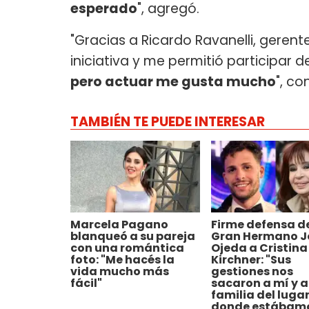
esperado
", agregó.
"Gracias a Ricardo Ravanelli, gerent
iniciativa y me permitió participar 
pero actuar me gusta mucho
", c
TAMBIÉN TE PUEDE INTERESAR
Marcela Pagano
Firme defensa de
blanqueó a su pareja
Gran Hermano J
con una romántica
Ojeda a Cristina
foto: "Me hacés la
Kirchner: "Sus
vida mucho más
gestiones nos
fácil"
sacaron a mí y a
familia del luga
donde estábam