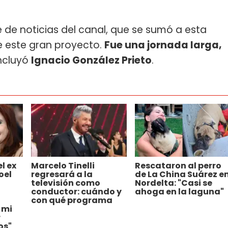
e de noticias del canal, que se sumó a esta
de este gran proyecto.
Fue una jornada larga,
oncluyó
Ignacio González Prieto
.
l ex
Marcelo Tinelli
Rescataron al perro
oel
regresará a la
de La China Suárez e
televisión como
Nordelta: "Casi se
conductor: cuándo y
ahoga en la laguna"
con qué programa
 mi
r
os"