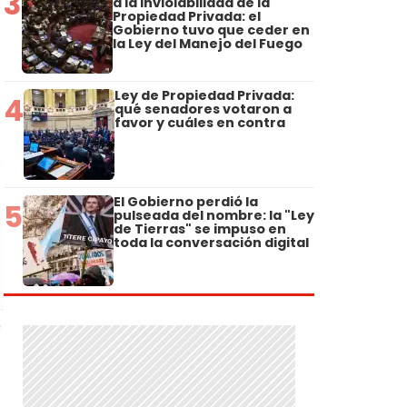
3
a la Inviolabilidad de la
Propiedad Privada: el
Gobierno tuvo que ceder en
la Ley del Manejo del Fuego
Ley de Propiedad Privada:
4
qué senadores votaron a
favor y cuáles en contra
El Gobierno perdió la
5
pulseada del nombre: la "Ley
de Tierras" se impuso en
toda la conversación digital