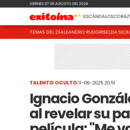
VIERNES 07 DE AGOSTO DEL 2026
ESCÁNDALOS
CORAZ
TEMAS DEL DÍA
LEANDRO RUD
GRISELDA SICIL
TALENTO OCULTO
11-06-2025 20:51
Ignacio Gonzál
al revelar su p
película: "Me 