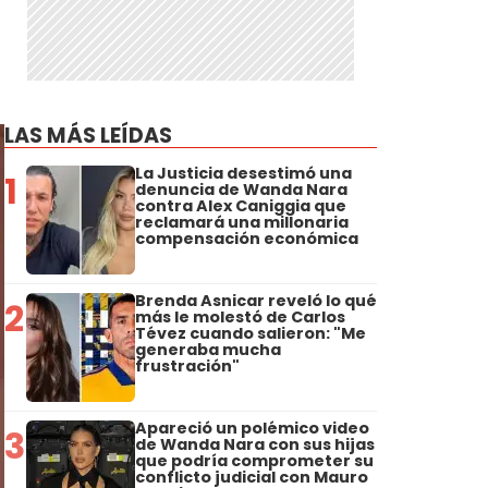
LAS MÁS LEÍDAS
La Justicia desestimó una
1
denuncia de Wanda Nara
contra Alex Caniggia que
reclamará una millonaria
compensación económica
Brenda Asnicar reveló lo qué
2
más le molestó de Carlos
Tévez cuando salieron: "Me
generaba mucha
frustración"
Apareció un polémico video
3
de Wanda Nara con sus hijas
que podría comprometer su
conflicto judicial con Mauro