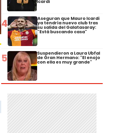
Icardi
Aseguran que Mauro Icardi
4
ya tendría nuevo club tras
su salida del Galatasaray:
"Está buscando casa"
Suspendieron a Laura Ubfal
5
de Gran Hermano: "El enojo
con ella es muy grande"