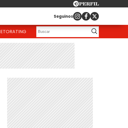
Seguinos
IETO
RATING