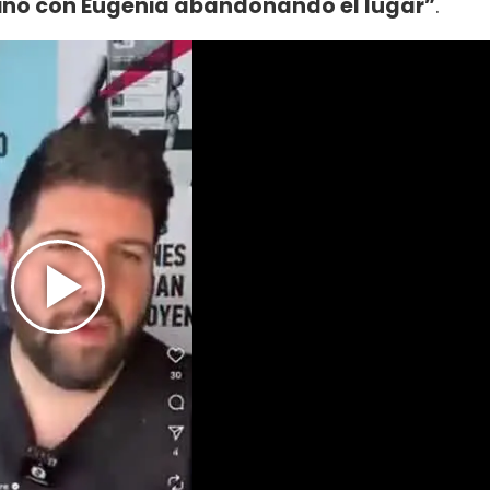
inó con Eugenia abandonando el lugar”
.