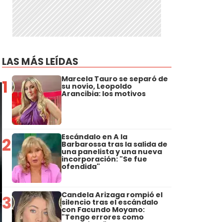
LAS MÁS LEÍDAS
Marcela Tauro se separó de
1
su novio, Leopoldo
Arancibia: los motivos
Escándalo en A la
2
Barbarossa tras la salida de
una panelista y una nueva
incorporación: "Se fue
ofendida"
Candela Arizaga rompió el
3
silencio tras el escándalo
con Facundo Moyano:
"Tengo errores como