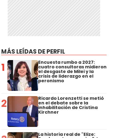
MÁS LEÍDAS DE PERFIL
Encuesta rumbo a 2027:
1
cuatro consultoras midieron
el desgaste de Milei y la
crisis de liderazgo en el
peronismo
Ricardo Lorenzetti se metió
2
en el debate sobre la
inhabilitación de Cristina
Kirchner
La historia real de "Elize: