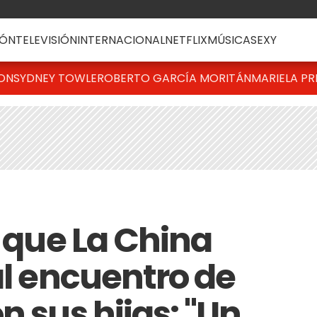
ÓN
TELEVISIÓN
INTERNACIONAL
NETFLIX
MÚSICA
SEXY
TON
SYDNEY TOWLE
ROBERTO GARCÍA MORITÁN
MARIELA PR
l que La China
al encuentro de
n sus hijas: "Un