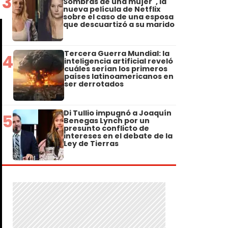
3
Sombras de una mujer", la
nueva película de Netflix
sobre el caso de una esposa
que descuartizó a su marido
Tercera Guerra Mundial: la
4
inteligencia artificial reveló
cuáles serían los primeros
países latinoamericanos en
ser derrotados
Di Tullio impugnó a Joaquín
5
Benegas Lynch por un
presunto conflicto de
intereses en el debate de la
Ley de Tierras