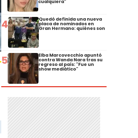
cualquiera"
Quedó definida una nueva
4
placa de nominados en
Gran Hermano: quiénes son
Elba Marcovecchio apuntó
5
contra Wanda Nara tras su
regreso al país: "Fue un
show mediático"