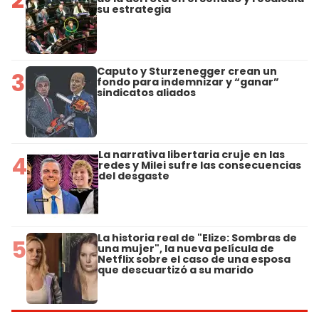
su estrategia
Caputo y Sturzenegger crean un
3
fondo para indemnizar y “ganar”
sindicatos aliados
La narrativa libertaria cruje en las
4
redes y Milei sufre las consecuencias
del desgaste
La historia real de "Elize: Sombras de
5
una mujer", la nueva película de
Netflix sobre el caso de una esposa
que descuartizó a su marido