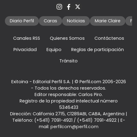
Diario Perfil
Caras
Noticias
Marie Claire
Fo
Canales RSS
Quienes Somos
Contáctenos
Privacidad
Equipo
Reglas de participación
Tránsito
Exitoina - Editorial Perfil S.A.
| © Perfil.com 2006-2026
- Todos los derechos reservados.
Editor responsable: Carlos Piro.
Registro de la propiedad intelectual número
5346433
Dirección:
California 2715
,
C1289ABI
,
CABA, Argentina
|
Teléfono:
(+5411) 7091-4921
/
(+5411) 7091-4922
| E-
mail:
perfilcom@perfil.com