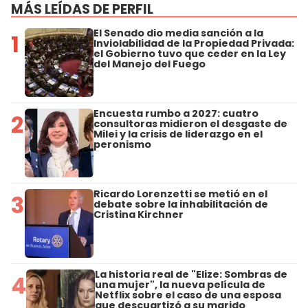
MÁS LEÍDAS DE PERFIL
El Senado dio media sanción a la
1
Inviolabilidad de la Propiedad Privada:
el Gobierno tuvo que ceder en la Ley
del Manejo del Fuego
Encuesta rumbo a 2027: cuatro
2
consultoras midieron el desgaste de
Milei y la crisis de liderazgo en el
peronismo
Ricardo Lorenzetti se metió en el
3
debate sobre la inhabilitación de
Cristina Kirchner
La historia real de "Elize: Sombras de
4
una mujer", la nueva película de
Netflix sobre el caso de una esposa
que descuartizó a su marido