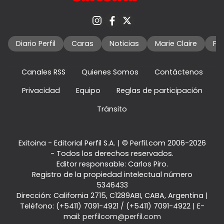
Diario Perfil
Caras
Noticias
Marie Claire
Fo
Canales RSS
Quienes Somos
Contáctenos
Privacidad
Equipo
Reglas de participación
Tránsito
Exitoina - Editorial Perfil S.A.
| © Perfil.com 2006-2026
- Todos los derechos reservados.
Editor responsable: Carlos Piro.
Registro de la propiedad intelectual número
5346433
Dirección:
California 2715
,
C1289ABI
,
CABA, Argentina
|
Teléfono:
(+5411) 7091-4921
/
(+5411) 7091-4922
| E-
mail:
perfilcom@perfil.com