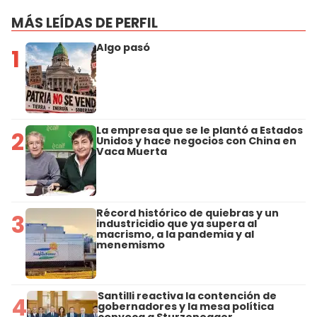
MÁS LEÍDAS DE PERFIL
Algo pasó
1
La empresa que se le plantó a Estados
2
Unidos y hace negocios con China en
Vaca Muerta
Récord histórico de quiebras y un
3
industricidio que ya supera al
macrismo, a la pandemia y al
menemismo
Santilli reactiva la contención de
4
gobernadores y la mesa política
convoca a Sturzenegger