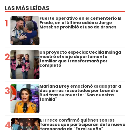
LAS MÁS LEÍDAS
Fuerte operativo en el cementerio El
1
Prado, en el último adiós a Jorge
Messi: se prohibió el uso de drones
Un proyecto especial: Cecilia Insinga
2
mostró el viejo departamento
familiar que transformará por
completo
Mariana Brey emocionó al adoptar a
3
dos perros rescatados por Leandro
Rud tras su muerte: "Son nuestra
familia"
El Trece confirmó quiénes son los
4
famosos que participarán de la nueva
temporada de "Es mi sueño"