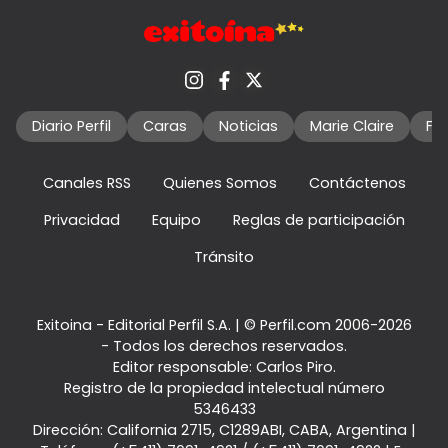
Diario Perfil
Caras
Noticias
Marie Claire
Fo
Canales RSS
Quienes Somos
Contáctenos
Privacidad
Equipo
Reglas de participación
Tránsito
Exitoina - Editorial Perfil S.A.
| © Perfil.com 2006-2026
- Todos los derechos reservados.
Editor responsable: Carlos Piro.
Registro de la propiedad intelectual número
5346433
Dirección:
California 2715
,
C1289ABI
,
CABA, Argentina
|