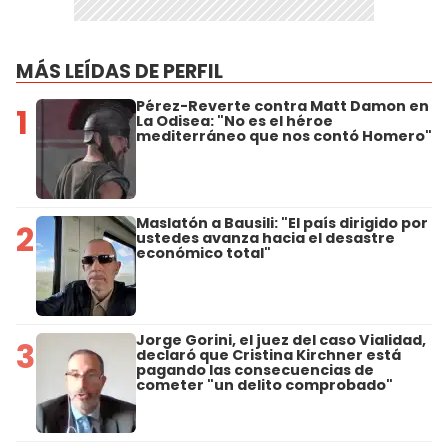
MÁS LEÍDAS DE PERFIL
Pérez-Reverte contra Matt Damon en
1
La Odisea: "No es el héroe
mediterráneo que nos contó Homero"
Maslatón a Bausili: "El país dirigido por
2
ustedes avanza hacia el desastre
económico total"
Jorge Gorini, el juez del caso Vialidad,
3
declaró que Cristina Kirchner está
pagando las consecuencias de
cometer "un delito comprobado"