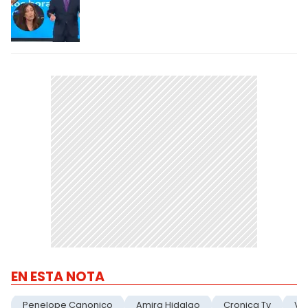
EN ESTA NOTA
Penelope Canonico
Amira Hidalgo
Cronica Tv
Vi