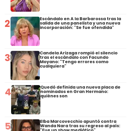
Escándalo en A la Barbarossa tras la
2
salida de una panelista y una nueva
incorporación: "Se fue ofendida"
Candela Arizaga rompió el silencio
3
tras el escándalo con Facundo
Moyano: "Tengo errores como
cualquiera"
Quedó definida una nueva placa de
4
nominados en Gran Hermano:
quiénes son
Elba Marcovecchio apuntó contra
5
Wanda Nara tras su regreso al país:
"Fue un show mediático"