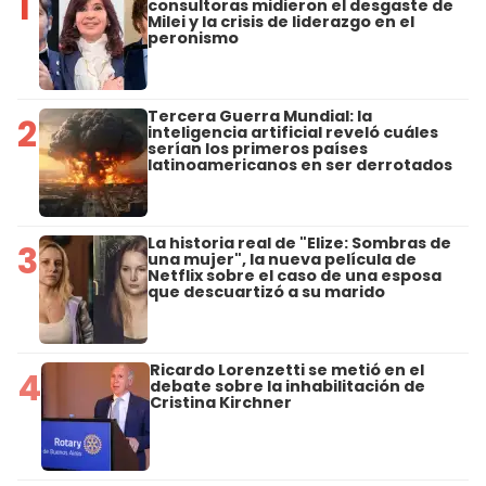
1
consultoras midieron el desgaste de
Milei y la crisis de liderazgo en el
peronismo
Tercera Guerra Mundial: la
2
inteligencia artificial reveló cuáles
serían los primeros países
latinoamericanos en ser derrotados
La historia real de "Elize: Sombras de
3
una mujer", la nueva película de
Netflix sobre el caso de una esposa
que descuartizó a su marido
Ricardo Lorenzetti se metió en el
4
debate sobre la inhabilitación de
Cristina Kirchner