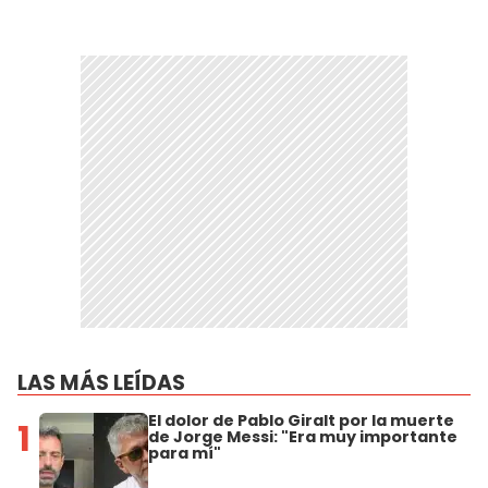
LAS MÁS LEÍDAS
El dolor de Pablo Giralt por la muerte
1
de Jorge Messi: "Era muy importante
para mí"