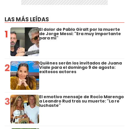
LAS MÁS LEÍDAS
El dolor de Pablo Giralt por la muerte
1
de Jorge Messi: "Era muy importante
para mí"
Quiénes serán los invitados de Juana
2
Viale para el domingo 9 de agosto:
exitosos actores
El emotivo mensaje de Rocío Marengo
3
a Leandro Rud tras su muerte: "La re
luchaste"