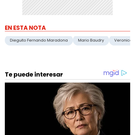
EN ESTA NOTA
Dieguito Fernando Maradona
Mario Baudry
Veronica 