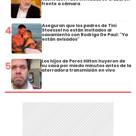
frente a cámara
Aseguran que los padres de Tini
4
Stoessel no están invitados al
casamiento con Rodrigo De Paul: "Ya
están avisados"
Los hijos de Perez Hilton huyeron de
5
su casa por miedo minutos antes de la
aterradora transmisión en vivo