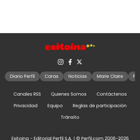
Diario Perfil
Caras
Noticias
Marie Claire
Fo
Canales RSS
Quienes Somos
Contáctenos
Privacidad
Equipo
Reglas de participación
Tránsito
Exitoina - Editorial Perfil S.A.
| © Perfil.com 2006-2026