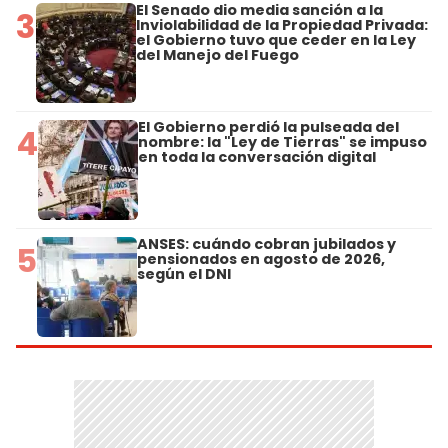
El Senado dio media sanción a la
3
Inviolabilidad de la Propiedad Privada:
el Gobierno tuvo que ceder en la Ley
del Manejo del Fuego
El Gobierno perdió la pulseada del
4
nombre: la "Ley de Tierras" se impuso
en toda la conversación digital
ANSES: cuándo cobran jubilados y
5
pensionados en agosto de 2026,
según el DNI