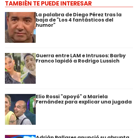
TAMBIÉN TE PUEDE INTERESAR
La palabra de Diego Pérez tras la
baja de "Los 4 fantásticos del
humor"
Guerra entre LAM e Intrusos: Barby
Franco lapidó a Rodrigo Lussich
Elio Rossi "apoyó" a Mariela
Fernández para explicar una jugada
Adrián Pallares anunció su abrupta