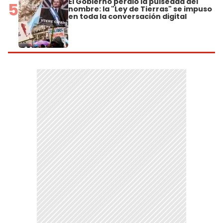
El Gobierno perdió la pulseada del
5
nombre: la "Ley de Tierras" se impuso
en toda la conversación digital