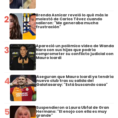
Brenda Asnicar reveló lo qué más le
2
molestó de Carlos Tévez cuando
salieron: "Me generaba mucha
frustración"
Apareció un polémico video de Wanda
3
Nara con sus hijas que podría
comprometer su conflicto judicial con
Mauro Icardi
Aseguran que Mauro Icardi ya tendría
4
nuevo club tras su salida del
Galatasaray: "Está buscando casa"
Suspendieron a Laura Ubfal de Gran
5
Hermano: "El enojo con ella es muy
grande"