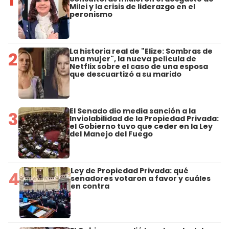
Milei y la crisis de liderazgo en el
peronismo
La historia real de "Elize: Sombras de
2
una mujer", la nueva película de
Netflix sobre el caso de una esposa
que descuartizó a su marido
El Senado dio media sanción a la
3
Inviolabilidad de la Propiedad Privada:
el Gobierno tuvo que ceder en la Ley
del Manejo del Fuego
Ley de Propiedad Privada: qué
4
senadores votaron a favor y cuáles
en contra