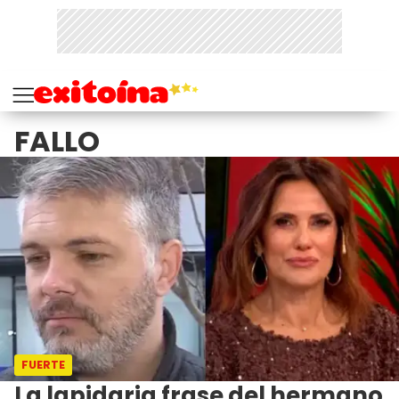
FALLO
FUERTE
La lapidaria frase del hermano