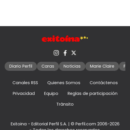
Diario Perfil
Caras
Noticias
Marie Claire
Fo
Canales RSS
Quienes Somos
Contáctenos
Privacidad
Equipo
Reglas de participación
Tránsito
Exitoina - Editorial Perfil S.A.
| © Perfil.com 2006-2026
- Todos los derechos reservados.