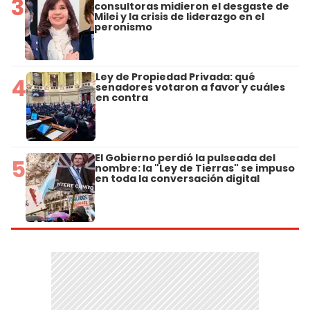
3
consultoras midieron el desgaste de
Milei y la crisis de liderazgo en el
peronismo
Ley de Propiedad Privada: qué
4
senadores votaron a favor y cuáles
en contra
El Gobierno perdió la pulseada del
5
nombre: la "Ley de Tierras" se impuso
en toda la conversación digital