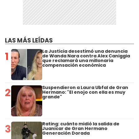
LAS MÁS LEÍDAS
La Justicia desestimó una denuncia
1
de Wanda Nara contra Alex Caniggia
que reclamará una millonaria
compensación económica
Suspendieron a Laura Ubfal de Gran
2
Hermano: "El enojo con ella es muy
grande"
Rating: cuánto midió la salida de
3
Juanicar de Gran Hermano
Generación Dorada