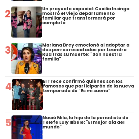
Un proyecto especial: Cecilia Insinga
2
mostró el viejo departamento
familiar que transformará por
completo
Mariana Brey emocionó al adoptar a
3
dos perros rescatados por Leandro
Rud tras su muerte: "Son nuestra
familia"
El Trece confirmó quiénes son los
4
famosos que participarán de la nueva
temporada de "Es mi sueño"
Nació Mila, la hija de la periodista de
5
Telefe Luly Illbele: "El mejor día del
mundo"