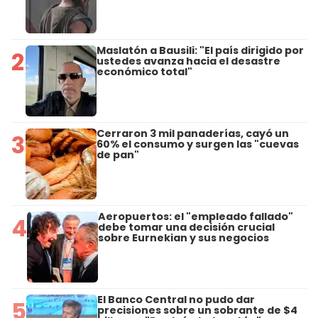
Maslatón a Bausili: "El país dirigido por
2
ustedes avanza hacia el desastre
económico total"
Cerraron 3 mil panaderías, cayó un
3
60% el consumo y surgen las "cuevas
de pan"
Aeropuertos: el "empleado fallado"
4
debe tomar una decisión crucial
sobre Eurnekian y sus negocios
El Banco Central no pudo dar
5
precisiones sobre un sobrante de $4