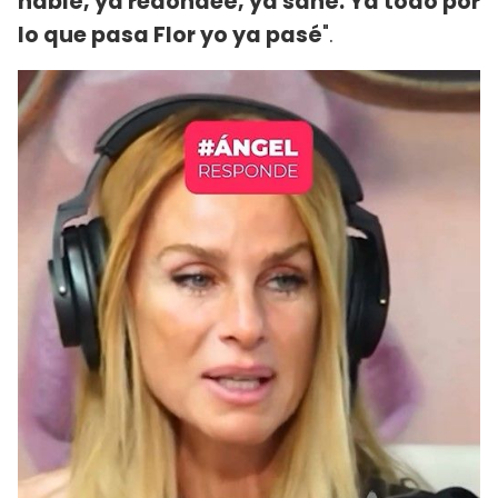
hablé, ya redondeé, ya sané. Ya todo por
lo que pasa Flor yo ya pasé
".