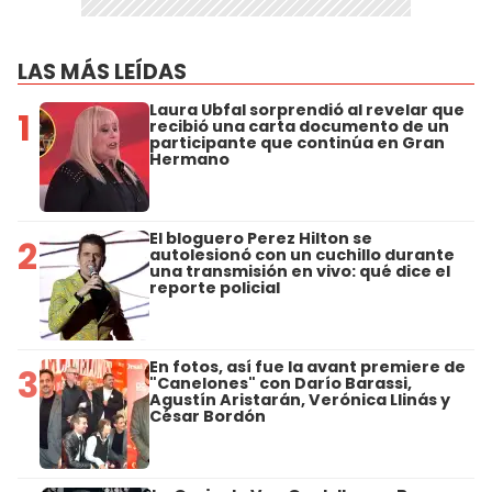
LAS MÁS LEÍDAS
Laura Ubfal sorprendió al revelar que
1
recibió una carta documento de un
participante que continúa en Gran
Hermano
El bloguero Perez Hilton se
2
autolesionó con un cuchillo durante
una transmisión en vivo: qué dice el
reporte policial
En fotos, así fue la avant premiere de
3
"Canelones" con Darío Barassi,
Agustín Aristarán, Verónica Llinás y
César Bordón