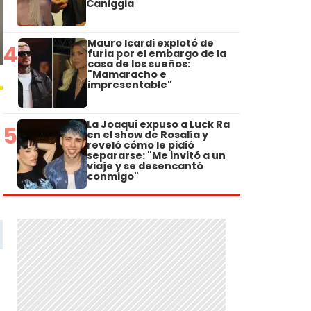
Caniggia
Mauro Icardi explotó de
4
furia por el embargo de la
casa de los sueños:
"Mamaracho e
impresentable"
La Joaqui expuso a Luck Ra
5
en el show de Rosalía y
reveló cómo le pidió
separarse: "Me invitó a un
viaje y se desencantó
conmigo"