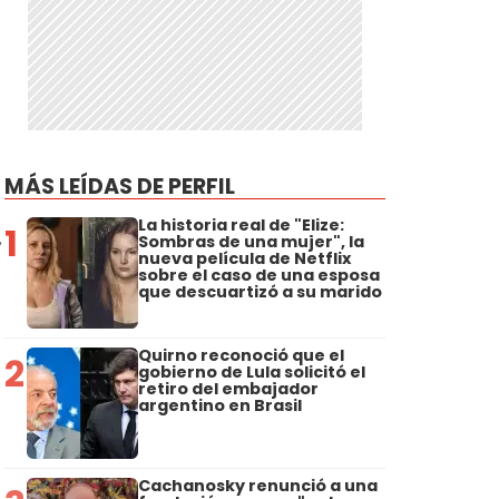
MÁS LEÍDAS DE PERFIL
La historia real de "Elize:
1
,
Sombras de una mujer", la
nueva película de Netflix
sobre el caso de una esposa
que descuartizó a su marido
Quirno reconoció que el
2
gobierno de Lula solicitó el
retiro del embajador
argentino en Brasil
Cachanosky renunció a una