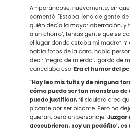
Amparándose, nuevamente, en que lo
comentó: "Estaba lleno de gente de 
quién decía la mayor aberración, y t
a un chorro’, tenías gente que se c
el lugar donde estaba mi madre”. Y 
había fotos de la cara, había person
decir ‘negro de mierda’, ‘gordo de m
cancelaba eso.
Era el humor del p
“
Hoy leo mis tuits y de ninguna f
cómo puedo ser tan monstruo de e
puedo justificar.
Ni siquiera creo q
picante por ser picante. Pero no de
quieran, pero un personaje.
Juzgar 
descubrieron, soy un pedófilo’, es