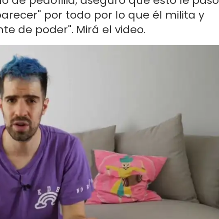
o de pedofilia, aseguró que esto le pasó
recer" por todo por lo que él milita y
gente de poder". Mirá el video.