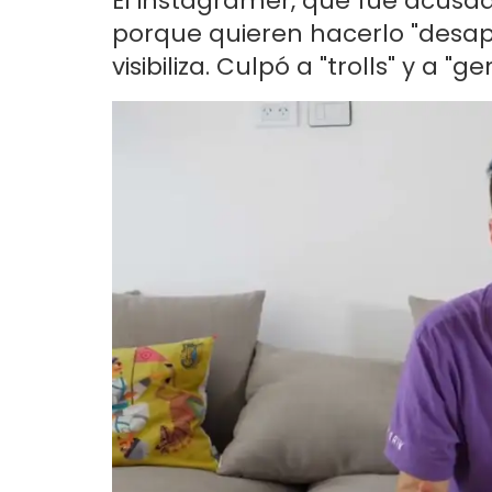
El instagramer, que fue acusad
porque quieren hacerlo "desapa
visibiliza. Culpó a "trolls" y a "