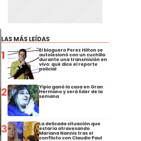
LAS MÁS LEÍDAS
El bloguero Perez Hilton se
1
autolesionó con un cuchillo
durante una transmisión en
vivo: qué dice el reporte
policial
Yipio ganó la casa en Gran
2
Hermano y será líder de la
semana
La delicada situación que
3
estaría atravesando
Mariana Nannis tras el
conflicto con Claudio Paul