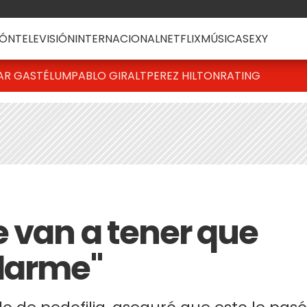
ÓN
TELEVISIÓN
INTERNACIONAL
NETFLIX
MÚSICA
SEXY
AR GASTÉLUM
PABLO GIRALT
PEREZ HILTON
RATING
e van a tener que
llarme"