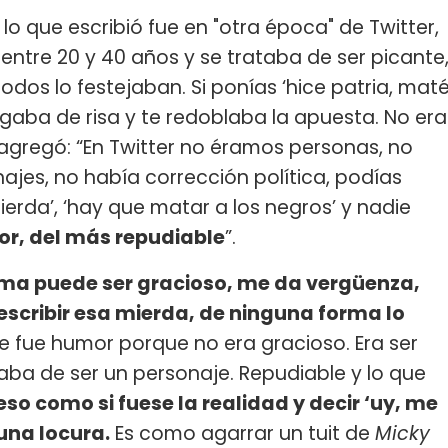
 que escribió fue en "otra época" de Twitter,
entre 20 y 40 años y se trataba de ser picante
odos lo festejaban. Si ponías ‘hice patria, mat
agaba de risa y te redoblaba la apuesta. No era
agregó: “En Twitter no éramos personas, no
ajes, no había corrección política, podías
ierda’, ‘hay que matar a los negros’ y nadie
eor, del más repudiable
”.
orma puede ser gracioso, me da vergüenza,
scribir esa mierda, de ninguna forma lo
ue fue humor porque no era gracioso. Era ser
jaba de ser un personaje. Repudiable y lo que
eso como si fuese la realidad y decir ‘uy, me
 una locura.
Es como agarrar un tuit de
Micky