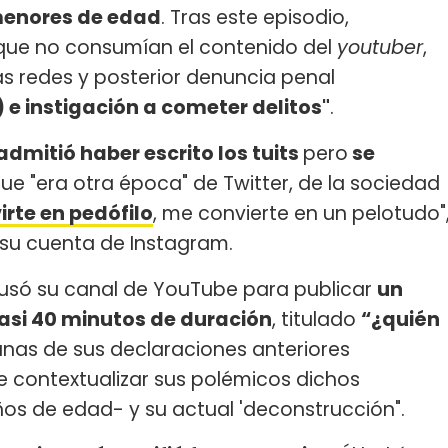
menores de edad
. Tras este episodio,
que no consumían el contenido del
youtuber
,
as redes y posterior denuncia penal
) e instigación a cometer delitos"
.
admitió haber escrito los tuits
pero
se
 "era otra época" de Twitter, de la sociedad
irte en pedófilo
, me convierte en un pelotudo"
 su cuenta de Instagram.
io usó su canal de YouTube para publicar
un
asi 40 minutos de duración
, titulado
“¿quién
gunas de sus declaraciones anteriores
de contextualizar sus polémicos dichos
os de edad- y su actual 'deconstrucción".