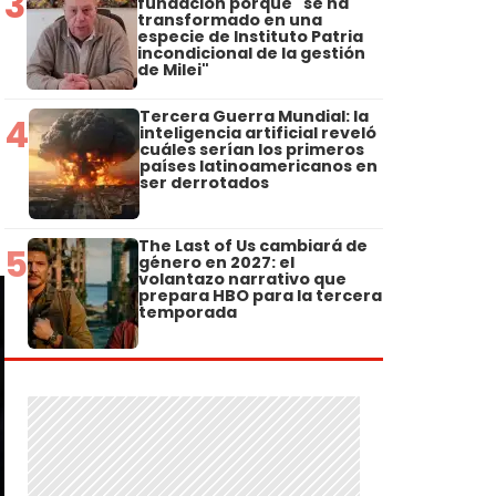
3
fundación porque "se ha
transformado en una
especie de Instituto Patria
incondicional de la gestión
de Milei"
Tercera Guerra Mundial: la
4
inteligencia artificial reveló
cuáles serían los primeros
países latinoamericanos en
ser derrotados
The Last of Us cambiará de
5
género en 2027: el
volantazo narrativo que
prepara HBO para la tercera
temporada