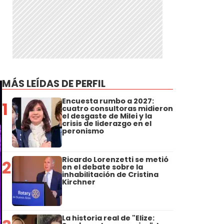
MÁS LEÍDAS DE PERFIL
Encuesta rumbo a 2027:
1
cuatro consultoras midieron
el desgaste de Milei y la
crisis de liderazgo en el
peronismo
Ricardo Lorenzetti se metió
2
en el debate sobre la
inhabilitación de Cristina
Kirchner
La historia real de "Elize: