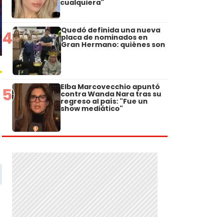
cualquiera"
Quedó definida una nueva
4
placa de nominados en
Gran Hermano: quiénes son
Elba Marcovecchio apuntó
5
contra Wanda Nara tras su
regreso al país: "Fue un
show mediático"