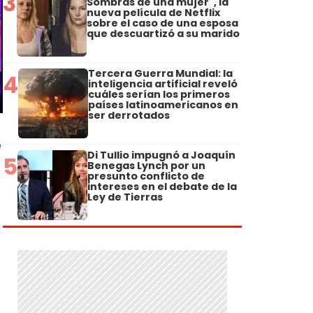
3
Sombras de una mujer", la
nueva película de Netflix
sobre el caso de una esposa
que descuartizó a su marido
Tercera Guerra Mundial: la
4
inteligencia artificial reveló
cuáles serían los primeros
países latinoamericanos en
ser derrotados
e
Di Tullio impugnó a Joaquín
5
Benegas Lynch por un
presunto conflicto de
intereses en el debate de la
Ley de Tierras