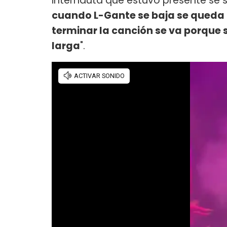
internauta que estuvo presente se s
cuando L-Gante se baja se queda 
terminar la canción se va porque s
larga
".