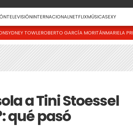
ÓN
TELEVISIÓN
INTERNACIONAL
NETFLIX
MÚSICA
SEXY
TON
SYDNEY TOWLE
ROBERTO GARCÍA MORITÁN
MARIELA PR
ola a Tini Stoessel
: qué pasó