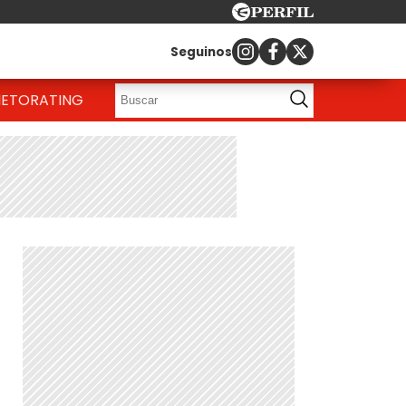
Seguinos
IETO
RATING