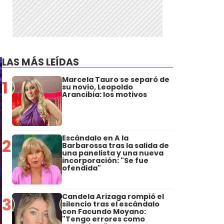
LAS MÁS LEÍDAS
Marcela Tauro se separó de
1
su novio, Leopoldo
Arancibia: los motivos
Escándalo en A la
2
Barbarossa tras la salida de
una panelista y una nueva
incorporación: "Se fue
ofendida"
Candela Arizaga rompió el
3
silencio tras el escándalo
con Facundo Moyano:
"Tengo errores como