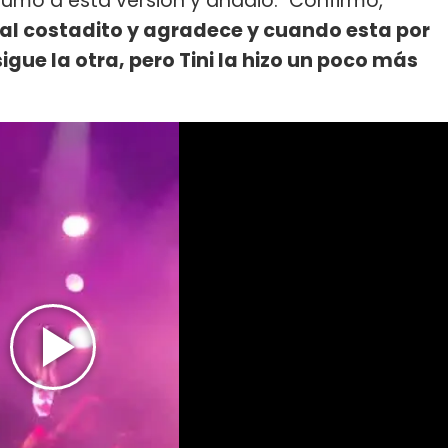
umó a esta versión y añadió: "Confirmo,
al costadito y agradece y cuando esta por
igue la otra, pero Tini la hizo un poco más