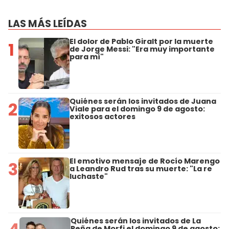
LAS MÁS LEÍDAS
El dolor de Pablo Giralt por la muerte
1
de Jorge Messi: "Era muy importante
para mí"
Quiénes serán los invitados de Juana
2
Viale para el domingo 9 de agosto:
exitosos actores
El emotivo mensaje de Rocío Marengo
3
a Leandro Rud tras su muerte: "La re
luchaste"
Quiénes serán los invitados de La
Peña de Morfi el domingo 9 de agosto: