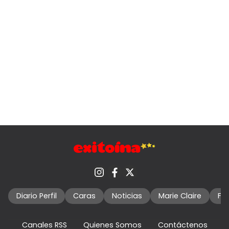
Diario Perfil
Caras
Noticias
Marie Claire
Fo
Canales RSS
Quienes Somos
Contáctenos