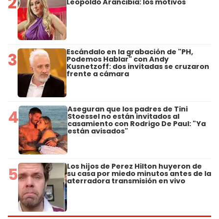
2
Leopoldo Arancibia: los motivos
Escándalo en la grabación de "PH,
3
Podemos Hablar" con Andy
Kusnetzoff: dos invitadas se cruzaron
frente a cámara
Aseguran que los padres de Tini
4
Stoessel no están invitados al
casamiento con Rodrigo De Paul: "Ya
están avisados"
Los hijos de Perez Hilton huyeron de
5
su casa por miedo minutos antes de la
aterradora transmisión en vivo