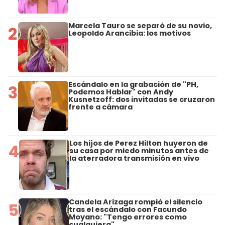
Marcela Tauro se separó de su novio,
2
Leopoldo Arancibia: los motivos
Escándalo en la grabación de "PH,
3
Podemos Hablar" con Andy
Kusnetzoff: dos invitadas se cruzaron
frente a cámara
Los hijos de Perez Hilton huyeron de
4
su casa por miedo minutos antes de
la aterradora transmisión en vivo
Candela Arizaga rompió el silencio
5
tras el escándalo con Facundo
Moyano: "Tengo errores como
cualquiera"