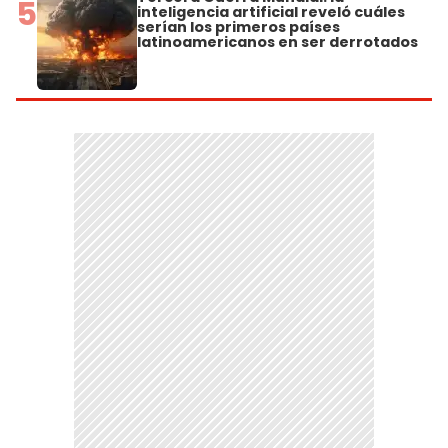
5
inteligencia artificial reveló cuáles
serían los primeros países
latinoamericanos en ser derrotados