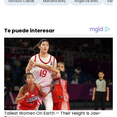
Horacio Cabak
Mariana Brey
Angel De Brito
Veron