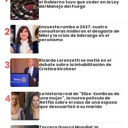
el Gobierno tuvo que ceder en la Ley
del Manejo del Fuego
Encuesta rumbo a 2027: cuatro
2
consultoras midieron el desgaste de
Milei y la crisis de liderazgo en el
peronismo
Ricardo Lorenzetti se metió en el
3
debate sobre la inhabilitación de
Cristina Kirchner
La historia real de "Elize: Sombras de
4
una mujer", la nueva película de
Netflix sobre el caso de una esposa
que descuartizó a su marido
Tercera Guerra Mundial: la