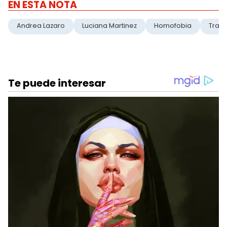
EN ESTA NOTA
Andrea Lazaro
Luciana Martinez
Homofobia
Trans