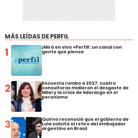
MÁS LEÍDAS DE PERFIL
¡Mirá en vivo +Perfil!: un canal con
1
gente que piensa
Encuesta rumbo a 2027: cuatro
2
consultoras midieron el desgaste de
Milei y la crisis de liderazgo en el
peronismo
Quirno reconoció que el gobierno de
3
Lula solicitó el retiro del embajador
argentino en Brasil