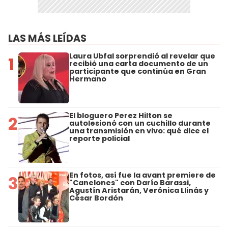
LAS MÁS LEÍDAS
Laura Ubfal sorprendió al revelar que
1
recibió una carta documento de un
participante que continúa en Gran
Hermano
El bloguero Perez Hilton se
2
autolesionó con un cuchillo durante
una transmisión en vivo: qué dice el
reporte policial
En fotos, así fue la avant premiere de
3
"Canelones" con Darío Barassi,
Agustín Aristarán, Verónica Llinás y
César Bordón