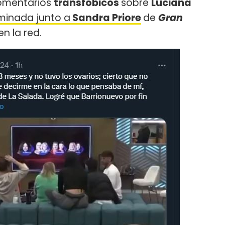
comentarios
transfóbicos
sobre
Luciana
iminada junto a
Sandra Priore
de
Gran
en la red.