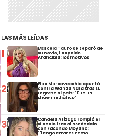
LAS MÁS LEÍDAS
Marcela Tauro se separó de
1
su novio, Leopoldo
Arancibia: los motivos
Elba Marcovecchio apuntó
2
contra Wanda Nara tras su
regreso al país: "Fue un
show mediático"
Candela Arizaga rompió el
3
silencio tras el escándalo
con Facundo Moyano:
"Tengo errores como