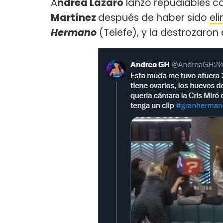
A
ndrea Lázaro
lanzó repudiables 
Martínez
después de haber sido
el
Hermano
(Telefe), y la destrozaron 