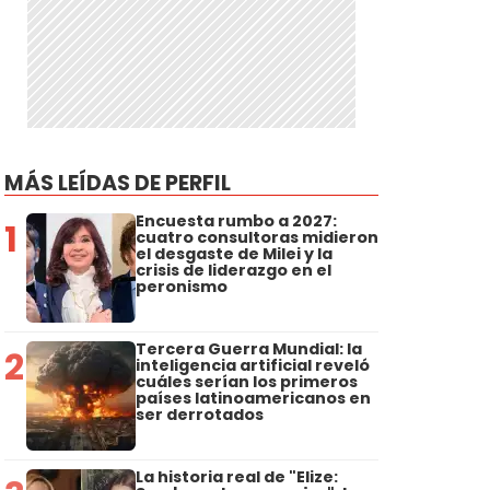
MÁS LEÍDAS DE PERFIL
Encuesta rumbo a 2027:
1
cuatro consultoras midieron
el desgaste de Milei y la
crisis de liderazgo en el
peronismo
Tercera Guerra Mundial: la
2
inteligencia artificial reveló
cuáles serían los primeros
países latinoamericanos en
ser derrotados
La historia real de "Elize: