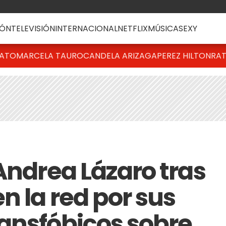
ÓN
TELEVISIÓN
INTERNACIONAL
NETFLIX
MÚSICA
SEXY
BATO
MARCELA TAURO
CANDELA ARIZAGA
PEREZ HILTON
RAT
Andrea Lázaro tras
n la red por sus
ansfóbicos sobre