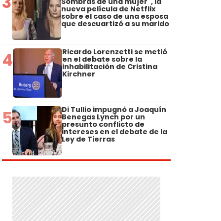
3
Sombras de una mujer", la
nueva película de Netflix
sobre el caso de una esposa
que descuartizó a su marido
Ricardo Lorenzetti se metió
4
en el debate sobre la
inhabilitación de Cristina
Kirchner
Di Tullio impugnó a Joaquín
5
Benegas Lynch por un
presunto conflicto de
intereses en el debate de la
Ley de Tierras