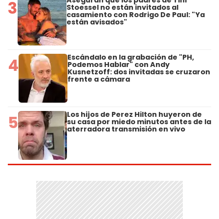
Aseguran que los padres de Tini
3
Stoessel no están invitados al
casamiento con Rodrigo De Paul: "Ya
están avisados"
Escándalo en la grabación de "PH,
4
Podemos Hablar" con Andy
Kusnetzoff: dos invitadas se cruzaron
frente a cámara
Los hijos de Perez Hilton huyeron de
5
su casa por miedo minutos antes de la
aterradora transmisión en vivo