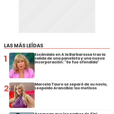
LAS MÁS LEÍDAS
Escándalo en A la Barbarossa tras la
1
salida de una panelista y una nueva
incorporación: "Se fue ofendida"
Marcela Tauro se separó de su novio,
2
Leopoldo Arancibia: los motivos