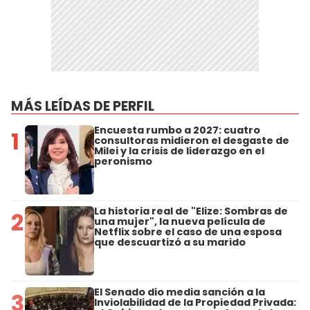
MÁS LEÍDAS DE PERFIL
Encuesta rumbo a 2027: cuatro
1
consultoras midieron el desgaste de
Milei y la crisis de liderazgo en el
peronismo
La historia real de "Elize: Sombras de
2
una mujer", la nueva película de
Netflix sobre el caso de una esposa
que descuartizó a su marido
El Senado dio media sanción a la
3
Inviolabilidad de la Propiedad Privada: