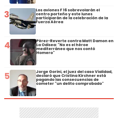
Los aviones F 16 sobrevolarán el
3
centro porteño y este lunes
participarán de la celebración de la
Fuerza Aérea
Pérez-Reverte contra Matt Damon en
4
La Odisea: "No es el héroe
mediterráneo que nos contó
Homero"
Jorge Gorini, el juez del caso Vialidad,
5
declaró que Cristina Kirchner está
pagando las consecuencias de
cometer "un delito comprobado"