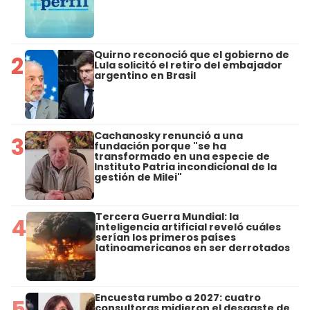
Quirno reconoció que el gobierno de
2
Lula solicitó el retiro del embajador
argentino en Brasil
Cachanosky renunció a una
3
fundación porque "se ha
transformado en una especie de
Instituto Patria incondicional de la
gestión de Milei"
Tercera Guerra Mundial: la
4
inteligencia artificial reveló cuáles
serían los primeros países
latinoamericanos en ser derrotados
Encuesta rumbo a 2027: cuatro
5
consultoras midieron el desgaste de