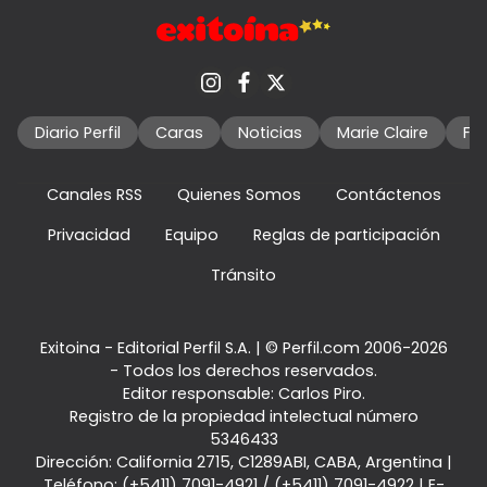
Diario Perfil
Caras
Noticias
Marie Claire
Fo
Canales RSS
Quienes Somos
Contáctenos
Privacidad
Equipo
Reglas de participación
Tránsito
Exitoina - Editorial Perfil S.A.
| © Perfil.com 2006-2026
- Todos los derechos reservados.
Editor responsable: Carlos Piro.
Registro de la propiedad intelectual número
5346433
Dirección:
California 2715
,
C1289ABI
,
CABA, Argentina
|
Teléfono:
(+5411) 7091-4921
/
(+5411) 7091-4922
| E-