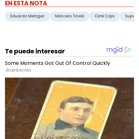
EN ESTA NOTA
Eduardo Metzger
Marcelo Tinelli
Clink Caja
Super 