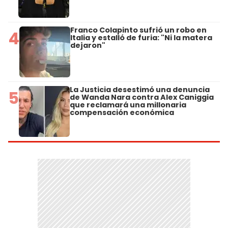
Franco Colapinto sufrió un robo en
4
Italia y estalló de furia: "Ni la matera
dejaron"
La Justicia desestimó una denuncia
5
de Wanda Nara contra Alex Caniggia
que reclamará una millonaria
compensación económica