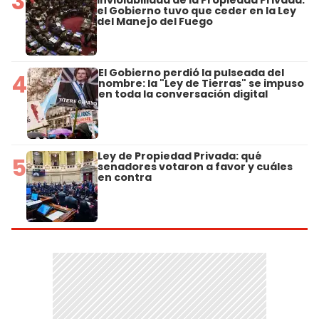
3
Inviolabilidad de la Propiedad Privada:
el Gobierno tuvo que ceder en la Ley
del Manejo del Fuego
El Gobierno perdió la pulseada del
4
nombre: la "Ley de Tierras" se impuso
en toda la conversación digital
Ley de Propiedad Privada: qué
5
senadores votaron a favor y cuáles
en contra