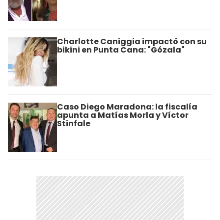
Charlotte Caniggia impactó con su
bikini en Punta Cana: "Gózala"
Caso Diego Maradona: la fiscalía
apunta a Matías Morla y Víctor
Stinfale