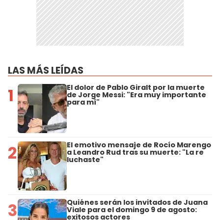
LAS MÁS LEÍDAS
El dolor de Pablo Giralt por la muerte
1
de Jorge Messi: "Era muy importante
para mí"
El emotivo mensaje de Rocío Marengo
2
a Leandro Rud tras su muerte: "La re
luchaste"
Quiénes serán los invitados de Juana
3
Viale para el domingo 9 de agosto:
exitosos actores