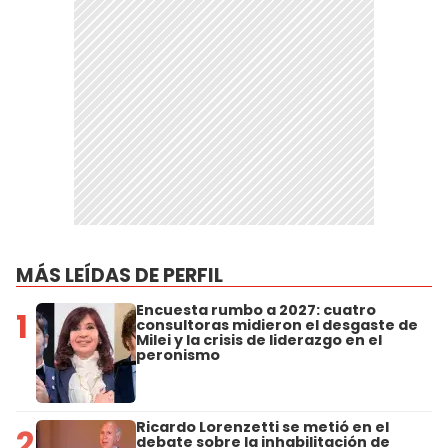
MÁS LEÍDAS DE PERFIL
Encuesta rumbo a 2027: cuatro
1
consultoras midieron el desgaste de
Milei y la crisis de liderazgo en el
peronismo
Ricardo Lorenzetti se metió en el
2
debate sobre la inhabilitación de