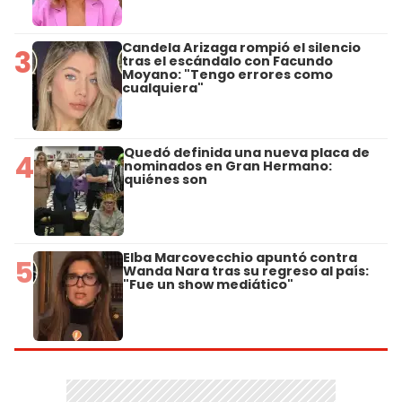
Candela Arizaga rompió el silencio
3
tras el escándalo con Facundo
Moyano: "Tengo errores como
cualquiera"
Quedó definida una nueva placa de
4
nominados en Gran Hermano:
quiénes son
Elba Marcovecchio apuntó contra
5
Wanda Nara tras su regreso al país:
"Fue un show mediático"