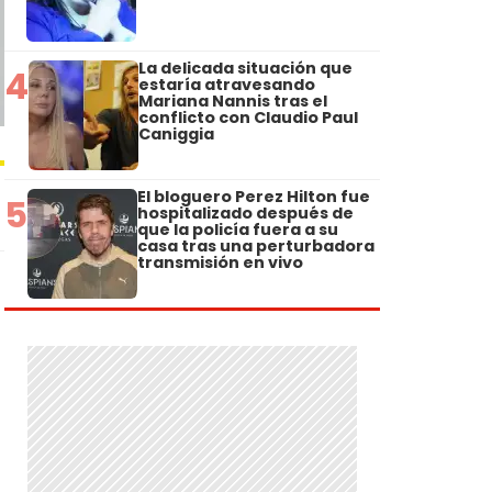
La delicada situación que
4
estaría atravesando
Mariana Nannis tras el
conflicto con Claudio Paul
Caniggia
El bloguero Perez Hilton fue
5
hospitalizado después de
que la policía fuera a su
casa tras una perturbadora
transmisión en vivo