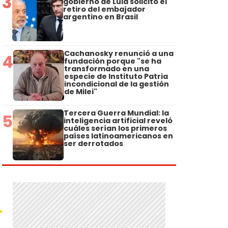
3
gobierno de Lula solicitó el
retiro del embajador
argentino en Brasil
Cachanosky renunció a una
4
fundación porque "se ha
transformado en una
especie de Instituto Patria
incondicional de la gestión
de Milei"
Tercera Guerra Mundial: la
5
inteligencia artificial reveló
cuáles serían los primeros
países latinoamericanos en
ser derrotados