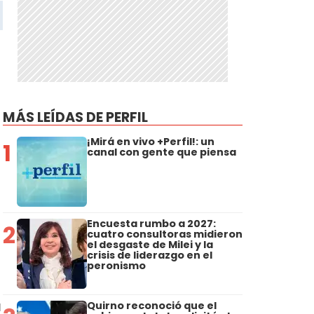
MÁS LEÍDAS DE PERFIL
¡Mirá en vivo +Perfil!: un
1
canal con gente que piensa
Encuesta rumbo a 2027:
2
cuatro consultoras midieron
el desgaste de Milei y la
crisis de liderazgo en el
peronismo
a
Quirno reconoció que el