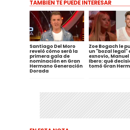
TAMBIÉN TE PUEDE INTERESAR
Santiago Del Moro
Zoe Bogach le p
reveló cómo será la
un "bozal legal" 
primera gala de
exnovio, Manuel
nominación en Gran
Ibero: qué decis
Hermano Generación
tomó Gran Her
Dorada