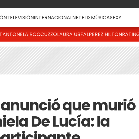
ÓN
TELEVISIÓN
INTERNACIONAL
NETFLIX
MÚSICA
SEXY
T
ANTONELA ROCCUZZO
LAURA UBFAL
PEREZ HILTON
RATIN
anunció que murió
iela De Lucía: la
participante