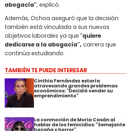
abogacía"
, explicó.
Además, Ochoa aseguró que la decisión
también está vinculada a sus nuevos
objetivos laborales ya que
"quiere
dedicarse a la abogacía",
carrera que
continúa estudiando.
TAMBIÉN TE PUEDE INTERESAR
Cinthia Fernández estaría
atravesando grandes problemas
económicos: "Decidió vender su
emprendimiento"
La conmoción de Moria Casán al
hablar de los femicidios: "Semejante
hazaña y horror"