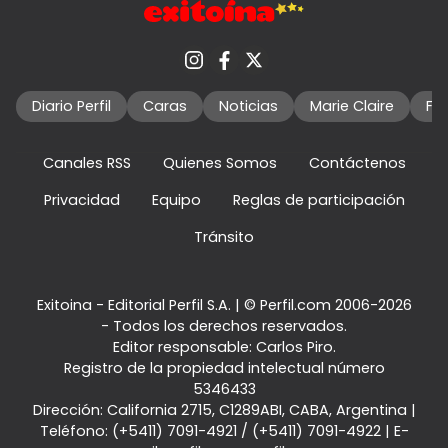
Diario Perfil
Caras
Noticias
Marie Claire
Fo
Canales RSS
Quienes Somos
Contáctenos
Privacidad
Equipo
Reglas de participación
Tránsito
Exitoina - Editorial Perfil S.A.
| © Perfil.com 2006-2026
- Todos los derechos reservados.
Editor responsable: Carlos Piro.
Registro de la propiedad intelectual número
5346433
Dirección:
California 2715
,
C1289ABI
,
CABA, Argentina
|
Teléfono:
(+5411) 7091-4921
/
(+5411) 7091-4922
| E-