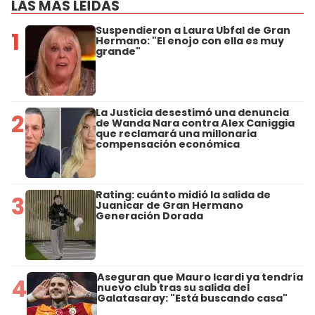
LAS MÁS LEÍDAS
Suspendieron a Laura Ubfal de Gran
1
Hermano: "El enojo con ella es muy
grande"
La Justicia desestimó una denuncia
2
de Wanda Nara contra Alex Caniggia
que reclamará una millonaria
compensación económica
Rating: cuánto midió la salida de
3
Juanicar de Gran Hermano
Generación Dorada
Aseguran que Mauro Icardi ya tendría
4
nuevo club tras su salida del
Galatasaray: "Está buscando casa"