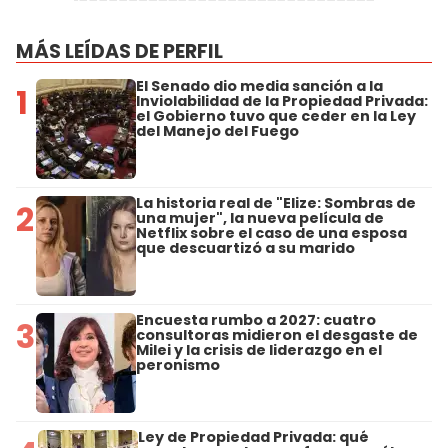
MÁS LEÍDAS DE PERFIL
El Senado dio media sanción a la
1
Inviolabilidad de la Propiedad Privada:
el Gobierno tuvo que ceder en la Ley
del Manejo del Fuego
La historia real de "Elize: Sombras de
2
una mujer", la nueva película de
Netflix sobre el caso de una esposa
que descuartizó a su marido
Encuesta rumbo a 2027: cuatro
3
consultoras midieron el desgaste de
Milei y la crisis de liderazgo en el
peronismo
Ley de Propiedad Privada: qué