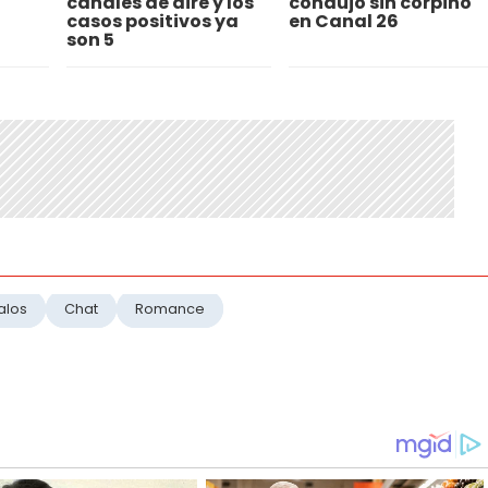
canales de aire y los
condujo sin corpiño
casos positivos ya
en Canal 26
son 5
alos
Chat
Romance