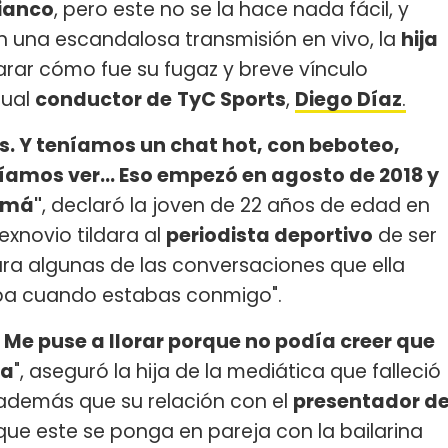
ianco
, pero este no se la hace nada fácil, y
 una escandalosa transmisión en vivo, la
hija
larar cómo fue su fugaz y breve vínculo
tual
conductor de
TyC Sports
,
Diego Díaz
.
es. Y teníamos un chat hot, con beboteo,
amos ver... Eso empezó en agosto de 2018 y
amá"
, declaró la joven de 22 años de edad en
exnovio tildara al
periodista deportivo
de ser
ltrara algunas de las conversaciones que ella
aba cuando estabas conmigo".
. Me puse a llorar porque no podía creer que
ta
", aseguró la hija de la mediática que falleció
 además que su relación con el
presentador d
que este se ponga en pareja con la bailarina