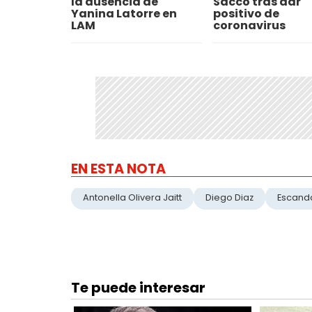
la ausencia de
Sacco tras dar
Yanina Latorre en
positivo de
LAM
coronavirus
EN ESTA NOTA
Antonella Olivera Jaitt
Diego Diaz
Escand