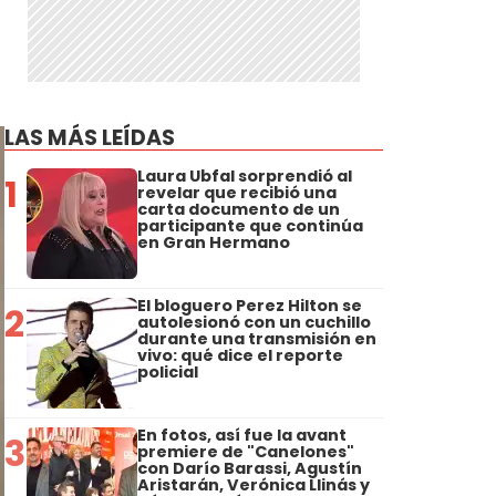
LAS MÁS LEÍDAS
Laura Ubfal sorprendió al
1
revelar que recibió una
carta documento de un
participante que continúa
en Gran Hermano
El bloguero Perez Hilton se
2
autolesionó con un cuchillo
durante una transmisión en
vivo: qué dice el reporte
policial
En fotos, así fue la avant
3
premiere de "Canelones"
con Darío Barassi, Agustín
Aristarán, Verónica Llinás y