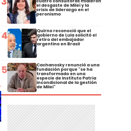
3
cuatro consultoras midieron
el desgaste de Milei y la
crisis de liderazgo en el
peronismo
Quirno reconoció que el
4
gobierno de Lula solicitó el
retiro del embajador
argentino en Brasil
Cachanosky renunció a una
5
fundación porque "se ha
transformado en una
especie de Instituto Patria
incondicional de la gestión
de Milei"