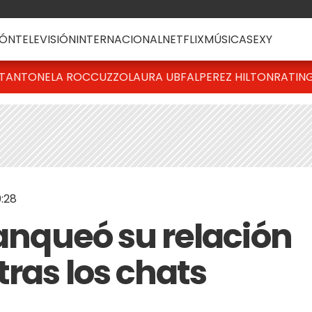
ÓN
TELEVISIÓN
INTERNACIONAL
NETFLIX
MÚSICA
SEXY
T
ANTONELA ROCCUZZO
LAURA UBFAL
PEREZ HILTON
RATIN
:28
lanqueó su relación
tras los chats