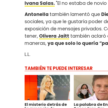
Ivana Salas.
"El no estaba de novio 
Antonella
también lamentó que
Di
sociales, ya que le gustaría poder d
exposición de mensajes privados. Co
tener,
Olivera Jaitt
también aclaró 
maneras,
ya que solo lo quería “p
L.L.
TAMBIÉN TE PUEDE INTERESAR
El misterio detrás de
La palabra de En