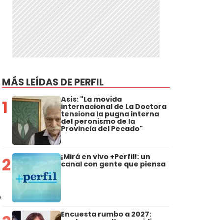
MÁS LEÍDAS DE PERFIL
Asís: "La movida
1
internacional de La Doctora
tensiona la pugna interna
del peronismo de la
Provincia del Pecado"
¡Mirá en vivo +Perfil!: un
2
canal con gente que piensa
e
Encuesta rumbo a 2027: