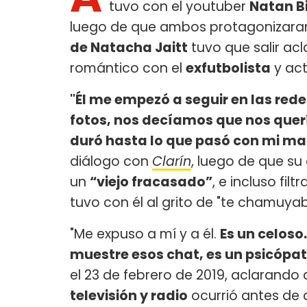
tuvo con el youtuber
Natan B
luego de que ambos protagonizaran
de Natacha Jaitt
tuvo que salir ac
romántico con el
exfutbolista
y ac
"Él me empezó a seguir en las red
fotos, nos decíamos que nos querí
duró hasta lo que pasó con mi m
diálogo con
Clarín
, luego de que su 
un
“viejo fracasado”
, e incluso fi
tuvo con él al grito de "te chamuy
"Me expuso a mí y a él.
Es un celoso
muestre esos chat, es un psicópa
el 23 de febrero de 2019, aclarando
televisión y radio
ocurrió antes de 