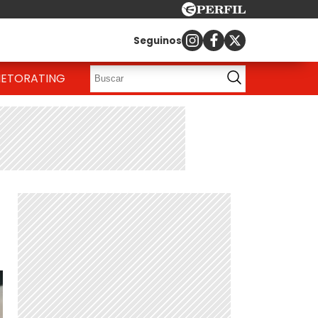
Seguinos
IETO
RATING