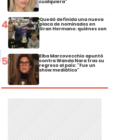
cualquiera"
Quedó definida una nueva
4
placa de nominados en
Gran Hermano: quiénes son
Elba Marcovecchio apuntó
5
contra Wanda Nara tras su
regreso al país: "Fue un
show mediático"