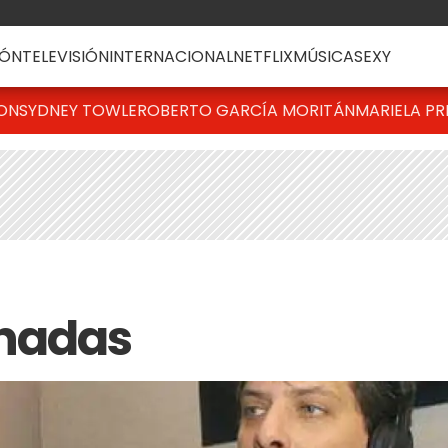
ÓN
TELEVISIÓN
INTERNACIONAL
NETFLIX
MÚSICA
SEXY
TON
SYDNEY TOWLE
ROBERTO GARCÍA MORITÁN
MARIELA PR
hadas