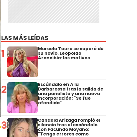
LAS MÁS LEÍDAS
Marcela Tauro se separó de
1
su novio, Leopoldo
Arancibia: los motivos
Escándalo en A la
2
Barbarossa tras la salida de
una panelista y una nueva
incorporación: "Se fue
ofendida"
Candela Arizaga rompió el
3
silencio tras el escándalo
con Facundo Moyano:
"Tengo errores como