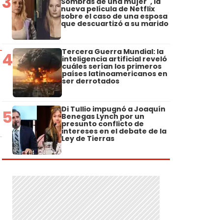
3
Sombras de una mujer", la
nueva película de Netflix
sobre el caso de una esposa
que descuartizó a su marido
Tercera Guerra Mundial: la
4
inteligencia artificial reveló
cuáles serían los primeros
países latinoamericanos en
ser derrotados
Di Tullio impugnó a Joaquín
5
Benegas Lynch por un
presunto conflicto de
intereses en el debate de la
Ley de Tierras