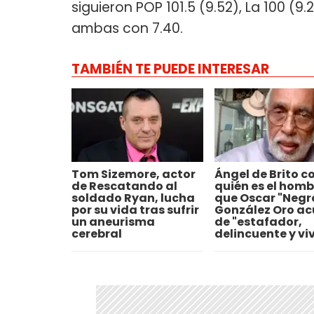
siguieron POP 101.5 (9.52), La 100 (9.
ambas con 7.40.
TAMBIÉN TE PUEDE INTERESAR
Tom Sizemore, actor
Ángel de Brito c
de Rescatando al
quién es el homb
soldado Ryan, lucha
que Oscar "Negr
por su vida tras sufrir
González Oro ac
un aneurisma
de "estafador,
cerebral
delincuente y vi