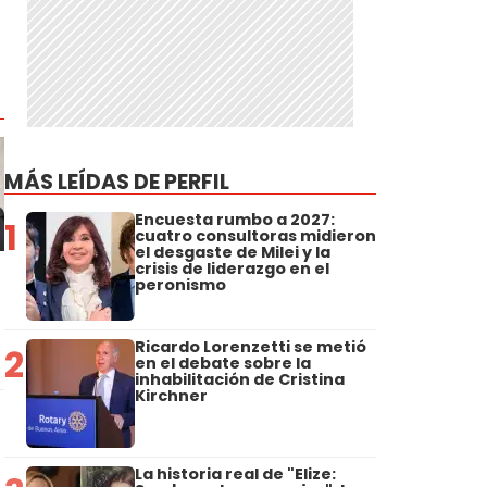
MÁS LEÍDAS DE PERFIL
Encuesta rumbo a 2027:
1
cuatro consultoras midieron
el desgaste de Milei y la
crisis de liderazgo en el
peronismo
Ricardo Lorenzetti se metió
2
en el debate sobre la
inhabilitación de Cristina
Kirchner
La historia real de "Elize: