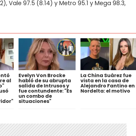
22), Vale 97.5 (8.14) y Metro 95.1 y Mega 98.3,
ontó
Evelyn Von Brocke
La China Suárez fue
re al
habló de su abrupta
vista en la casa de
o"
salida de Intrusos y
Alejandro Fantino en
usó
fue contundente: "Es
Nordelta: el motivo
un combo de
vidor"
situaciones"