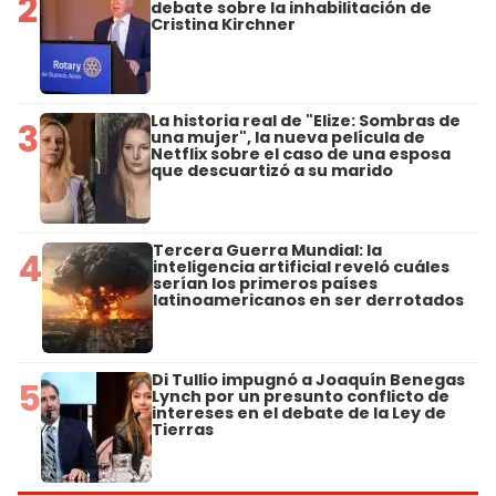
2
debate sobre la inhabilitación de
Cristina Kirchner
La historia real de "Elize: Sombras de
3
una mujer", la nueva película de
Netflix sobre el caso de una esposa
que descuartizó a su marido
Tercera Guerra Mundial: la
4
inteligencia artificial reveló cuáles
serían los primeros países
latinoamericanos en ser derrotados
Di Tullio impugnó a Joaquín Benegas
5
Lynch por un presunto conflicto de
intereses en el debate de la Ley de
Tierras