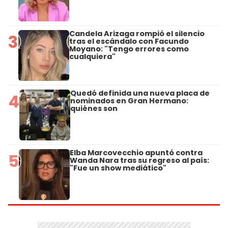
Candela Arizaga rompió el silencio
3
tras el escándalo con Facundo
Moyano: "Tengo errores como
cualquiera"
Quedó definida una nueva placa de
4
nominados en Gran Hermano:
quiénes son
Elba Marcovecchio apuntó contra
5
Wanda Nara tras su regreso al país:
"Fue un show mediático"