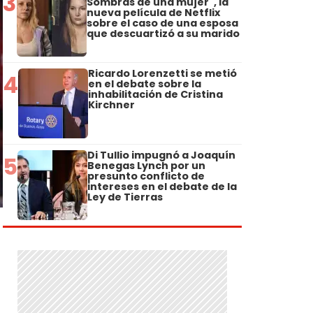
3
Sombras de una mujer", la
nueva película de Netflix
sobre el caso de una esposa
que descuartizó a su marido
Ricardo Lorenzetti se metió
4
en el debate sobre la
inhabilitación de Cristina
Kirchner
Di Tullio impugnó a Joaquín
5
Benegas Lynch por un
presunto conflicto de
intereses en el debate de la
Ley de Tierras