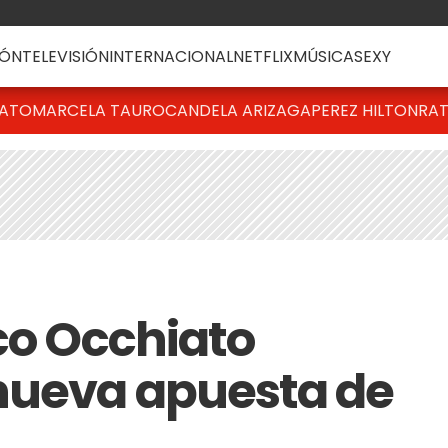
ÓN
TELEVISIÓN
INTERNACIONAL
NETFLIX
MÚSICA
SEXY
BATO
MARCELA TAURO
CANDELA ARIZAGA
PEREZ HILTON
RAT
ico Occhiato
nueva apuesta de