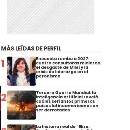
MÁS LEÍDAS DE PERFIL
Encuesta rumbo a 2027:
1
cuatro consultoras midieron
el desgaste de Milei y la
crisis de liderazgo en el
peronismo
Tercera Guerra Mundial: la
2
inteligencia artificial reveló
cuáles serían los primeros
países latinoamericanos en
ser derrotados
La historia real de "Elize: