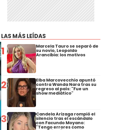
LAS MÁS LEÍDAS
Marcela Tauro se separó de
1
su novio, Leopoldo
Arancibia: los motivos
Elba Marcovecchio apuntó
2
contra Wanda Nara tras su
regreso al país: "Fue un
show mediático"
Candela Arizaga rompió el
3
silencio tras el escándalo
con Facundo Moyano:
"Tengo errores como