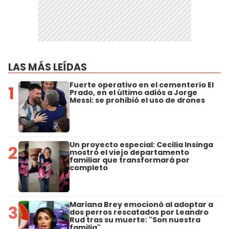
LAS MÁS LEÍDAS
Fuerte operativo en el cementerio El
1
Prado, en el último adiós a Jorge
Messi: se prohibió el uso de drones
Un proyecto especial: Cecilia Insinga
2
mostró el viejo departamento
familiar que transformará por
completo
Mariana Brey emocionó al adoptar a
3
dos perros rescatados por Leandro
Rud tras su muerte: "Son nuestra
familia"