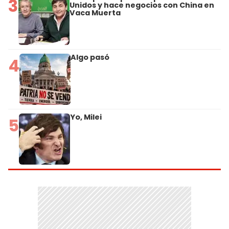
3
Unidos y hace negocios con China en
Vaca Muerta
Algo pasó
4
Yo, Milei
5