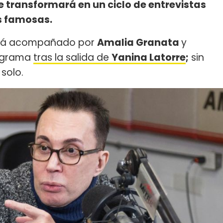
e transformará en un ciclo de entrevistas
s famosas.
está acompañado por
Amalia Granata
y
rograma
tras la salida de
Yanina Latorre
;
sin
 solo.