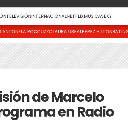
ÓN
TELEVISIÓN
INTERNACIONAL
NETFLIX
MÚSICA
SEXY
T
ANTONELA ROCCUZZO
LAURA UBFAL
PEREZ HILTON
RATIN
isión de Marcelo
programa en Radio