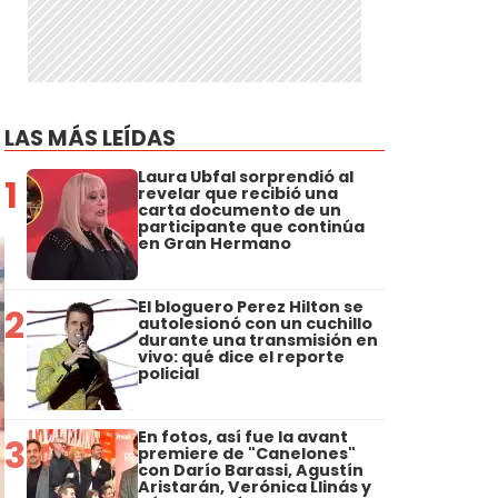
LAS MÁS LEÍDAS
Laura Ubfal sorprendió al
1
revelar que recibió una
carta documento de un
participante que continúa
en Gran Hermano
El bloguero Perez Hilton se
2
autolesionó con un cuchillo
durante una transmisión en
vivo: qué dice el reporte
policial
En fotos, así fue la avant
3
premiere de "Canelones"
con Darío Barassi, Agustín
Aristarán, Verónica Llinás y