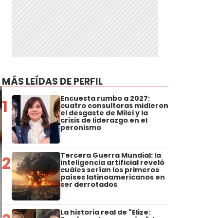
MÁS LEÍDAS DE PERFIL
Encuesta rumbo a 2027:
1
cuatro consultoras midieron
el desgaste de Milei y la
crisis de liderazgo en el
peronismo
Tercera Guerra Mundial: la
2
inteligencia artificial reveló
cuáles serían los primeros
países latinoamericanos en
ser derrotados
La historia real de "Elize: