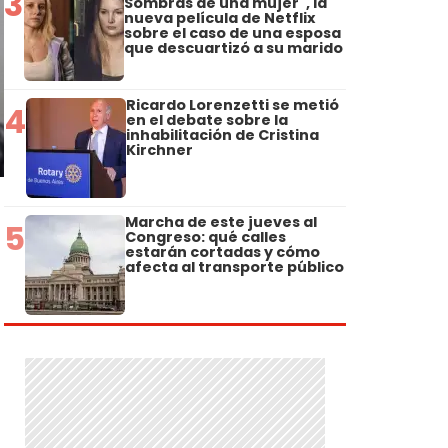
3
Sombras de una mujer", la
nueva película de Netflix
sobre el caso de una esposa
que descuartizó a su marido
Ricardo Lorenzetti se metió
4
en el debate sobre la
inhabilitación de Cristina
Kirchner
Marcha de este jueves al
5
Congreso: qué calles
estarán cortadas y cómo
afecta al transporte público