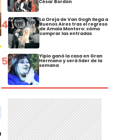
César Bordón
La Oreja de Van Gogh llega a
4
Buenos Aires tras el regreso
de Amaia Montero: cómo
comprar las entradas
Yipio ganó la casa en Gran
5
Hermano y será líder de la
semana
u