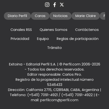
Diario Perfil
Caras
Noticias
Marie Claire
Fo
Canales RSS
Quienes Somos
Contáctenos
Privacidad
Equipo
Reglas de participación
Tránsito
Exitoina - Editorial Perfil S.A.
| © Perfil.com 2006-2026
- Todos los derechos reservados.
Editor responsable: Carlos Piro.
Registro de la propiedad intelectual número
5346433
Dirección:
California 2715
,
C1289ABI
,
CABA, Argentina
|
Teléfono:
(+5411) 7091-4921
/
(+5411) 7091-4922
| E-
mail:
perfilcom@perfil.com