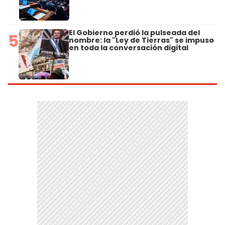
El Gobierno perdió la pulseada del
5
nombre: la "Ley de Tierras" se impuso
en toda la conversación digital