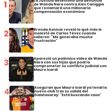
La Justicia desestimó una denuncia
1
de Wanda Nara contra Alex Caniggia
que reclamará una millonaria
compensación económica
Brenda Asnicar reveló lo qué más le
2
molestó de Carlos Tévez cuando
salieron: "Me generaba mucha
frustración"
Apareció un polémico video de Wanda
3
Nara con sus hijas que podría
comprometer su conflicto judicial con
Mauro Icardi
Aseguran que Mauro Icardi ya tendría
4
nuevo club tras su salida del
Galatasaray: "Está buscando casa"