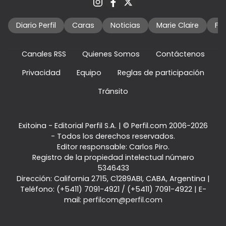
Diario Perfil
Caras
Noticias
Marie Claire
Fo
Canales RSS
Quienes Somos
Contáctenos
Privacidad
Equipo
Reglas de participación
Tránsito
Exitoina - Editorial Perfil S.A.
| © Perfil.com 2006-2026
- Todos los derechos reservados.
Editor responsable: Carlos Piro.
Registro de la propiedad intelectual número
5346433
Dirección:
California 2715
,
C1289ABI
,
CABA, Argentina
|
Teléfono:
(+5411) 7091-4921
/
(+5411) 7091-4922
| E-
mail:
perfilcom@perfil.com