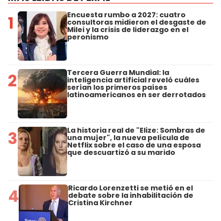
Encuesta rumbo a 2027: cuatro
1
consultoras midieron el desgaste de
Milei y la crisis de liderazgo en el
peronismo
Tercera Guerra Mundial: la
2
inteligencia artificial reveló cuáles
serían los primeros países
latinoamericanos en ser derrotados
La historia real de "Elize: Sombras de
3
una mujer", la nueva película de
Netflix sobre el caso de una esposa
que descuartizó a su marido
Ricardo Lorenzetti se metió en el
4
debate sobre la inhabilitación de
Cristina Kirchner