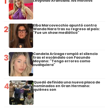
1
Leopoldo Arancibia: los motivos
Elba Marcovecchio apuntó contra
2
Wanda Nara tras su regreso al país:
"Fue un show mediático"
Candela Arizaga rompió el silencio
3
tras el escándalo con Facundo
Moyano: "Tengo errores como
cualquiera"
Quedó definida una nueva placa de
4
nominados en Gran Hermano:
quiénes son