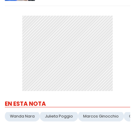
EN ESTA NOTA
Wanda Nara
Julieta Poggio
Marcos Ginocchio
Gr