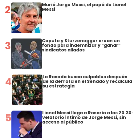
Murió Jorge Messi, el papá de Lionel
2
Messi
Caputo y Sturzenegger crean un
3
fondo para indemnizar y “ganar”
sindicatos aliados
La Rosada busca culpables después
4
de la derrota en el Senado y recalcula
su estrategia
Lionel Messi llega a Rosario a las 20.30:
5
velatorio íntimo de Jorge Messi, sin
acceso al público