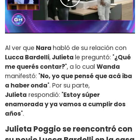
Al ver que
Nara
habló de su relación con
Lucca Bardelli
,
Julieta
le preguntó: "
¿Qué
me querés contar?
", a lo cual
Wanda
manifestó: "
No, yo que pensé que acá iba
a haber onda
". Por su parte,
Julieta
respondió: "
Estoy súper
enamorada y ya vamos a cumplir dos
años
".
Julieta Poggio se reencontró con
su novio Lucca Bardelli en la casa