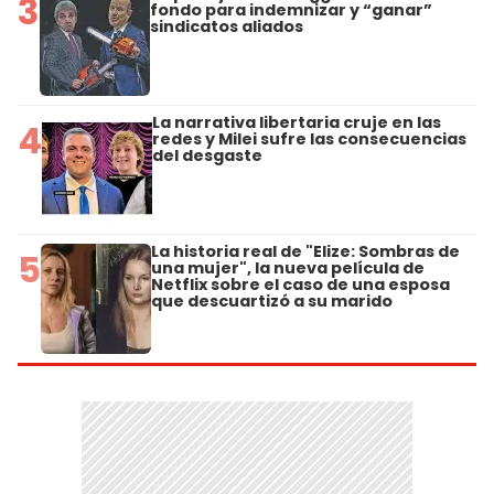
3
fondo para indemnizar y “ganar”
sindicatos aliados
La narrativa libertaria cruje en las
4
redes y Milei sufre las consecuencias
del desgaste
La historia real de "Elize: Sombras de
5
una mujer", la nueva película de
Netflix sobre el caso de una esposa
que descuartizó a su marido