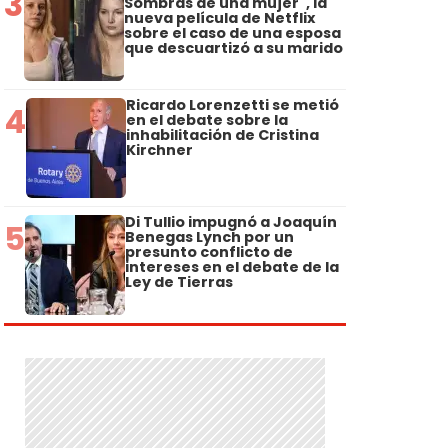
3
Sombras de una mujer", la
nueva película de Netflix
sobre el caso de una esposa
que descuartizó a su marido
Ricardo Lorenzetti se metió
4
en el debate sobre la
inhabilitación de Cristina
Kirchner
Di Tullio impugnó a Joaquín
5
Benegas Lynch por un
presunto conflicto de
intereses en el debate de la
Ley de Tierras