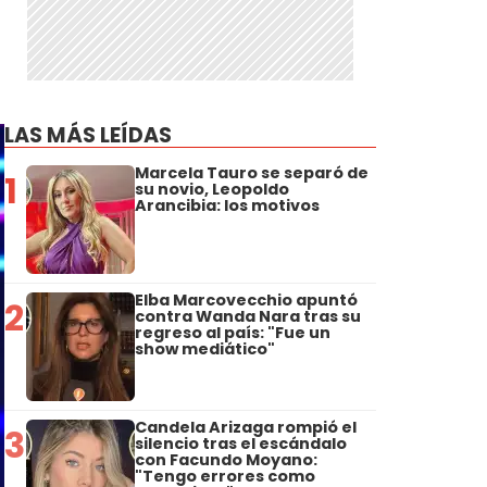
LAS MÁS LEÍDAS
Marcela Tauro se separó de
1
su novio, Leopoldo
Arancibia: los motivos
Elba Marcovecchio apuntó
2
contra Wanda Nara tras su
regreso al país: "Fue un
show mediático"
Candela Arizaga rompió el
3
silencio tras el escándalo
con Facundo Moyano:
"Tengo errores como