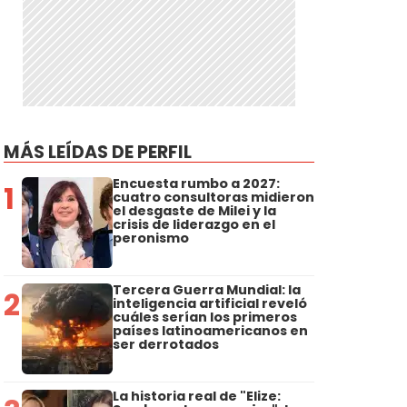
MÁS LEÍDAS DE PERFIL
Encuesta rumbo a 2027:
1
cuatro consultoras midieron
el desgaste de Milei y la
crisis de liderazgo en el
peronismo
Tercera Guerra Mundial: la
2
inteligencia artificial reveló
cuáles serían los primeros
países latinoamericanos en
ser derrotados
La historia real de "Elize: