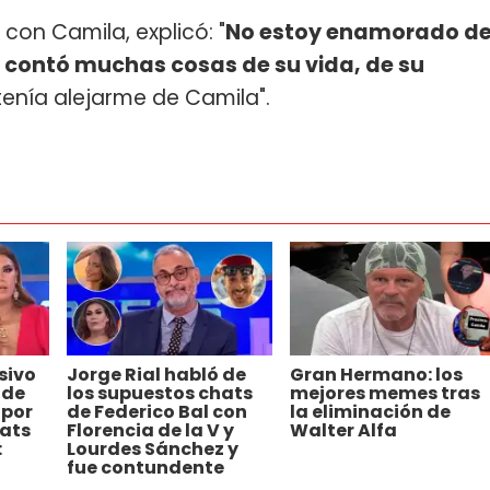
con Camila, explicó: "
No estoy enamorado d
e contó muchas cosas de su vida, de su
tenía alejarme de Camila".
sivo
Jorge Rial habló de
Gran Hermano: los
 de
los supuestos chats
mejores memes tras
 por
de Federico Bal con
la eliminación de
hats
Florencia de la V y
Walter Alfa
:
Lourdes Sánchez y
fue contundente