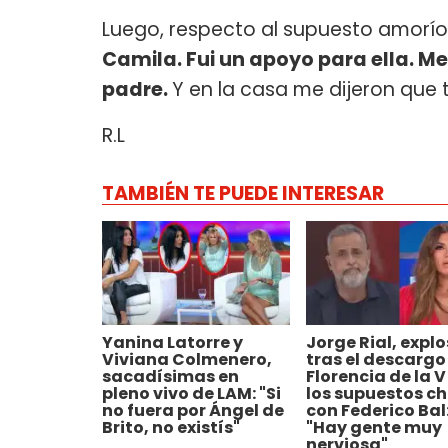
Luego, respecto al supuesto amorío 
Camila. Fui un apoyo para ella. M
padre.
Y en la casa me dijeron que 
R.L
TAMBIÉN TE PUEDE INTERESAR
Yanina Latorre y
Jorge Rial, explo
Viviana Colmenero,
tras el descargo
sacadísimas en
Florencia de la V
pleno vivo de LAM: "Si
los supuestos c
no fuera por Ángel de
con Federico Bal
Brito, no existís"
"Hay gente muy
nerviosa"