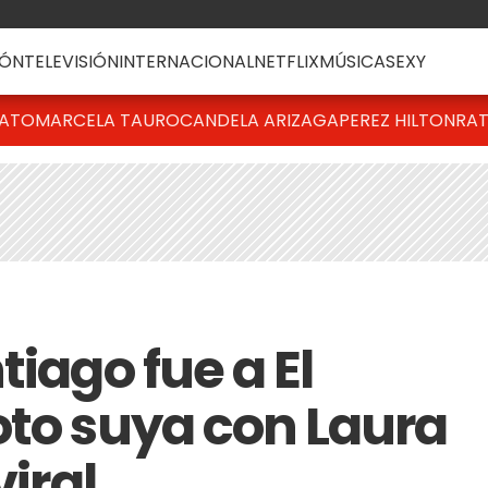
ÓN
TELEVISIÓN
INTERNACIONAL
NETFLIX
MÚSICA
SEXY
BATO
MARCELA TAURO
CANDELA ARIZAGA
PEREZ HILTON
RAT
tiago fue a El
oto suya con Laura
viral