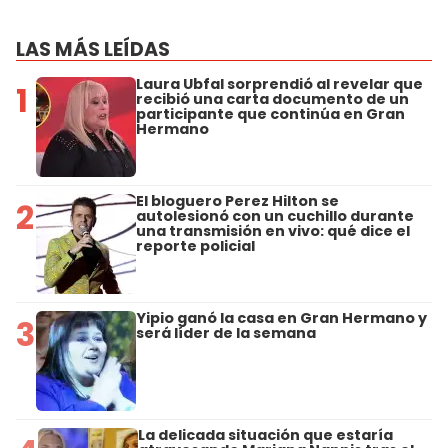
LAS MÁS LEÍDAS
Laura Ubfal sorprendió al revelar que
1
recibió una carta documento de un
participante que continúa en Gran
Hermano
El bloguero Perez Hilton se
2
autolesionó con un cuchillo durante
una transmisión en vivo: qué dice el
reporte policial
Yipio ganó la casa en Gran Hermano y
3
será líder de la semana
La delicada situación que estaría