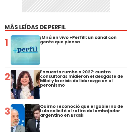
MÁS LEÍDAS DE PERFIL
¡Mirá en vivo +Perfil!: un canal con
1
gente que piensa
Encuesta rumbo a 2027: cuatro
2
consultoras midieron el desgaste de
Milei y la crisis de liderazgo en el
peronismo
Quirno reconoció que el gobierno de
3
Lula solicitó el retiro del embajador
argentino en Brasil