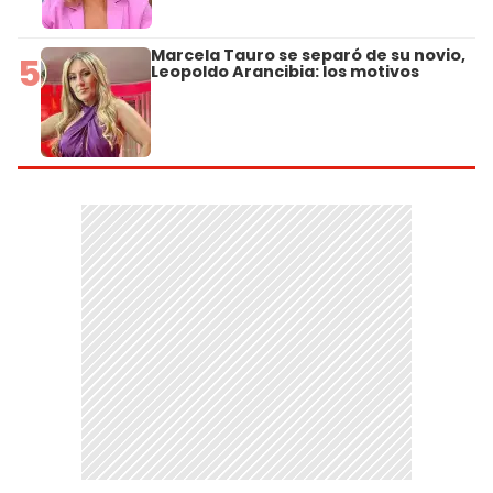
Marcela Tauro se separó de su novio,
5
Leopoldo Arancibia: los motivos