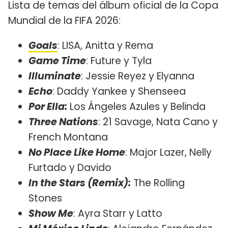
Lista de temas del álbum oficial de la Copa
Mundial de la FIFA 2026:
Goals
: LISA, Anitta y Rema
Game Time
: Future y Tyla
Illuminate
: Jessie Reyez y Elyanna
Echo
: Daddy Yankee y Shenseea
Por Ella:
Los Ángeles Azules y Belinda
Three Nations
: 21 Savage, Nata Cano y
French Montana
No Place Like Home
: Major Lazer, Nelly
Furtado y Davido
In the Stars (Remix):
The Rolling
Stones
Show Me
: Ayra Starr y Latto