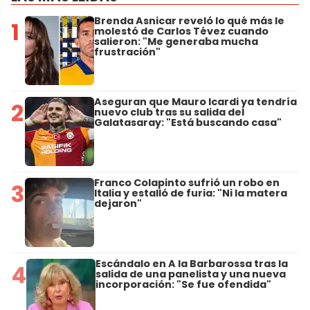
Brenda Asnicar reveló lo qué más le
1
molestó de Carlos Tévez cuando
salieron: "Me generaba mucha
frustración"
Aseguran que Mauro Icardi ya tendría
2
nuevo club tras su salida del
Galatasaray: "Está buscando casa"
Franco Colapinto sufrió un robo en
3
Italia y estalló de furia: "Ni la matera
dejaron"
Escándalo en A la Barbarossa tras la
4
salida de una panelista y una nueva
incorporación: "Se fue ofendida"