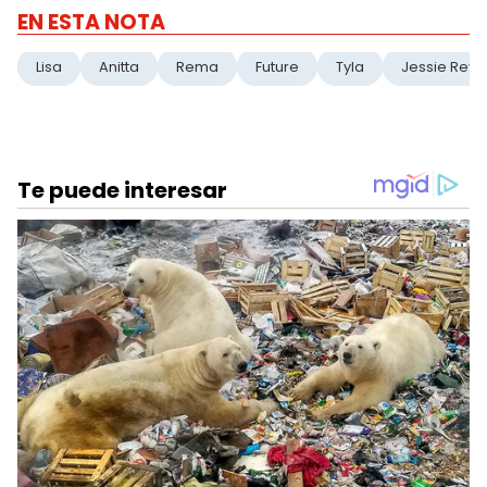
EN ESTA NOTA
Lisa
Anitta
Rema
Future
Tyla
Jessie Reye