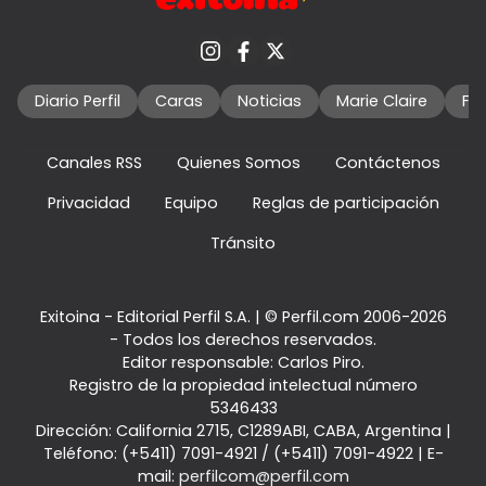
Diario Perfil
Caras
Noticias
Marie Claire
Fo
Canales RSS
Quienes Somos
Contáctenos
Privacidad
Equipo
Reglas de participación
Tránsito
Exitoina - Editorial Perfil S.A.
| © Perfil.com 2006-2026
- Todos los derechos reservados.
Editor responsable: Carlos Piro.
Registro de la propiedad intelectual número
5346433
Dirección:
California 2715
,
C1289ABI
,
CABA, Argentina
|
Teléfono:
(+5411) 7091-4921
/
(+5411) 7091-4922
| E-
mail:
perfilcom@perfil.com