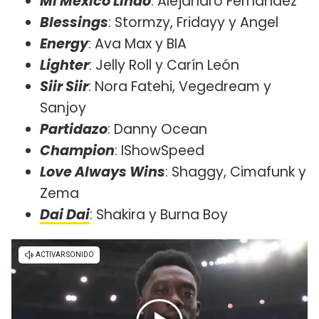
Mi México Lindo
: Alejandro Fernández
Blessings
: Stormzy, Fridayy y Angel
Energy
: Ava Max y BIA
Lighter
: Jelly Roll y Carín León
Siir Siir
: Nora Fatehi, Vegedream y
Sanjoy
Partidazo
: Danny Ocean
Champion
: IShowSpeed
Love Always Wins
: Shaggy, Cimafunk y
Zema
Dai Dai
: Shakira y Burna Boy